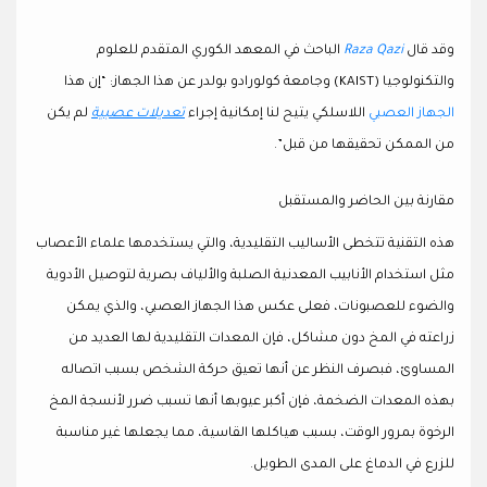
وقد قال
Raza Qazi
الباحث في
المعهد الكوري المتقدم للعلوم
والتكنولوجيا
(KAIST) وجامعة
كولورادو بولدر
عن هذا الجهاز: “إن هذا
الجهاز العصبي
اللاسلكي يتيح لنا إمكانية إجراء
تعديلات عصبية
لم يكن
من الممكن تحقيقها من قبل”.
مقارنة بين الحاضر والمستقبل
هذه التقنية تتخطى الأساليب التقليدية، والتي يستخدمها علماء الأعصاب
مثل استخدام الأنابيب المعدنية الصلبة والألياف بصرية لتوصيل الأدوية
والضوء للعصبونات، فعلى عكس هذا الجهاز العصبي، والذي يمكن
زراعته في المخ دون مشاكل، فإن المعدات التقليدية لها العديد من
المساوئ، فبصرف النظر عن أنها تعيق حركة الشخص بسبب اتصاله
بهذه المعدات
الضخمة، فإن أكبر عيوبها أنها تسبب ضرر لأنسجة المخ
الرخوة بمرور الوقت، بسبب هياكلها القاسية، مما يجعلها غير مناسبة
للزرع في الدماغ على المدى الطويل.