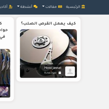
الرئيسية
مقالات
أنشطة
أكادي
كيف يعمل القرص الصلب؟
ك
حواس
في 
Hend Jannat
15/06/2020