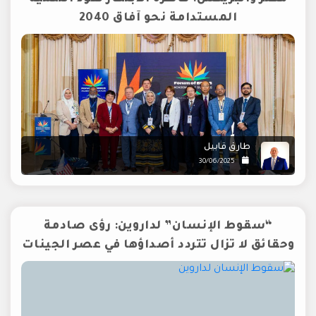
المستدامة نحو آفاق 2040
طارق قابيل
30/06/2025
“سقوط الإنسان” لداروين: رؤى صادمة
وحقائق لا تزال تتردد أصداؤها في عصر الجينات