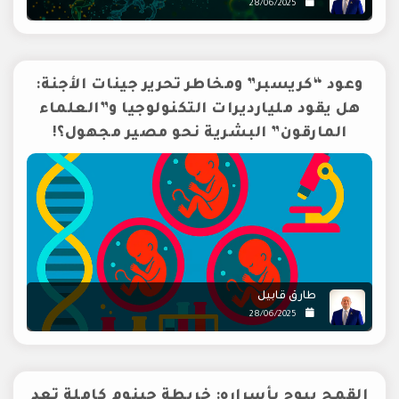
28/06/2025
وعود “كريسبر” ومخاطر تحرير جينات الأجنة:
هل يقود مليارديرات التكنولوجيا و”العلماء
المارقون” البشرية نحو مصير مجهول؟!
طارق قابيل
28/06/2025
القمح يبوح بأسراره: خريطة جينوم كاملة تعد