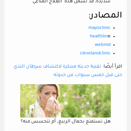
شديدة، قد تشمل هذه: العلاج المناعي.
المصادر:
mayoclinic
healthlin
e
webmd
clevelandclinic
اقرأ أيضًا:
تقنية حديثة مبتكرة لاكتشاف سرطان الثدي
حتى قبل خمس سنوات من حدوثه
هل تستمتع بجمال الربيع، أم تتحسس منه؟