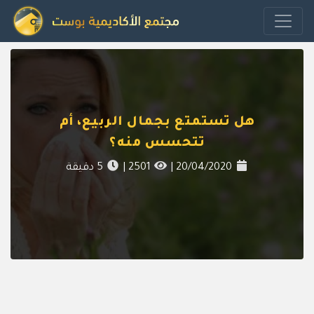
هل تستمتع بجمال الربيع، أم
تتحسس منه؟
20/04/2020
|
2501
|
5
دقيقة