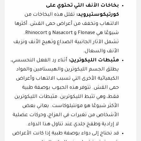
بخاخات الأنف التي تحتوي على
كورتيكوستيرويد:
تقلل هذه البخاخات من
الالتهاب وتخفف من أعراض حمى القش. أكثرها
شيوعًا هي Flonase و Nasacort و Rhinocort.
تشمل الآثار الجانبية الصداع وتهيج الأنف ونزيف
الأنف والسعال.
مثبطات الليكوترين:
أثناء رد الفعل التحسسي،
يطلق الجسم الليكوترين والهيستامين والمواد
الكيميائية الأخرى التي تسبب الالتهاب وأعراض
حمى القش. تتوفر هذه الحبوب بوصفة طبية
فقط، وهي تثبط الليكوترين. مثبطات الليكوترين
الأكثر شيوعًا هو مونتيلوكاست. يعاني بعض
الأشخاص من تغيرات في المزاج، وحركات عضلية
لا إرادية وطفح جلدي عند تناول هذا الدواء.
قد تحتاج إلى دواء بوصفة طبية إذا كانت الأعراض