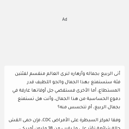
Ad
أتى الربيع بجماله وأزهاره لنرى العالم منقسم لفئتين
فئة ستستمتع بهذا الجمال والجو اللطيف قدر
المستطاع، أما الأخرى فستقضي جل أوقاتها غارقة في
دموع الحساسية من هذا الجمال، وأنت هل تستمتع
بجمال الربيع، أم تتحسس منه؟
وفقا لمركز السيطرة على الأمراض CDC، فإن حمى القش
حالة شائعة تؤثر على ما يقرب من 18 مليون أمريكي،