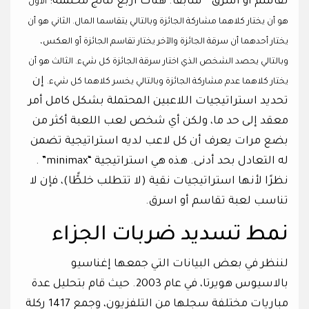
تقاسم أو اسرق ” سابقًا. هناك اربع نتائج محتملة:
الأول
هو أن يختار كلاهما مشاركة الجائزة وبالتالي يتقاسما المال. الثاني هو أن
يختار أحدهما أن سرقة الجائزة والآخر يختار تقاسم الجائزة أو العكس،
وبالتالي يحصد الشخص الذي اختار سرقة الجائزة كل شيء. الثالث هو أن
إن
يختار كلاهما عدم مشاركة الجائزة وبالتالي يخسر كلاهما كل شيء.
تحديد استراتيجيات اللاعبين المحتملة بشكل كامل أمر
معقد إلى حد ما، ولكن أي شخص لعب اللعبة أكثر من
بضع مرات يعرف أن كل لاعب لديه استراتيجية تضمن
له التعادل بحد أدنى. هذه هي استراتيجية “minimax” .
نظرًا لأنها استراتيجيات نقية (لا تتطلب خلطًًا)، فإن لا
تناسب لعبة تقاسم أو اسرق.
نمط تسديد ضربات الجزاء
لننظر في بعض البيانات التي جمعها إغناسيو
بالاسيوس هويرتا، في عام 2003. حيث قام بتحليل عدة
مباريات مختلفة سجلها من التلفزيون، وجمع 1417 ركلة