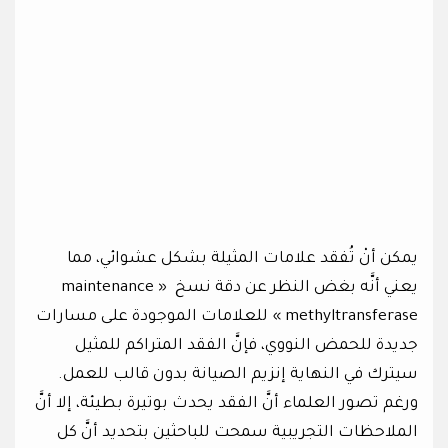
يمكن أنْ تُفقد علامات المثيلة بشكل عشوائي، مما
يعني أنَّه بغض النظر عن دقة نسخ « maintenance
methyltransferase » للعلامات الموجودة على مسارات
جديدة للحمض النووي، فإنَّ الفقد المتراكم للمثيل
سيترك في النهاية إنزيم الصيانة بدون قالب للعمل.
ورغم تصور العلماء أنَّ الفقد يحدث بوتيرة بطيئة، إلا أنَّ
الملاحظات التجريبية سمحت للباحثين بتحديد أنَّ كل