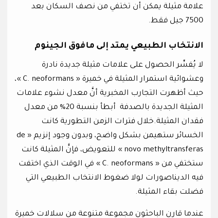
علامة مثيلة يمكن أن تختفي من نصف السكان بعد
7500 جيل فقط.
الانتخاب الطبيعي يمتد إلى مافوق الجينوم
لا يُفسِّر الحصول على علامات مثيلة جديدة نادرة
وعشوائية استمرار المثيلة في خميرة « C. neoformans »،
حيث أظهرت التجارب المخبرية أنَّ معدل نشوء علامات
المثيلة الجديدة بالصدفة أبطأ بنسبة 20% من معدل
فقدان المثيلة.خلال فترات الزمن التطورية كانت
الخسائر ستهيمن بشكل واضح، وبدون وجود إنزيم « de
novo methyltransferas » للتعويض، فإنَّ المثيلة كانت
ستختفي من « C. neoformans » في الوقت الذي اختفت
فيه الديناصورات لولا ضغوط الانتخاب الطبيعي التي
فضلت بقاء المثيلة.
عندما قارن الباحثون مجموعة متنوعة من سلالات خميرة