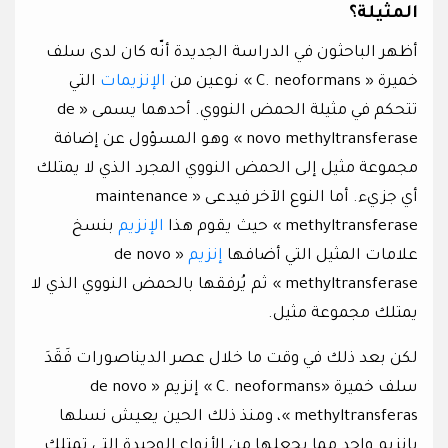
المثيلة؟
أظهر الباحثون في الدراسة الجديدة أنّه كان لدى سلف
خميرة « C. neoformans » نوعين من
الإنزيمات
التي
تتحكم في مثيلة الحمض النووي. أحدهما يسمى « de
novo methyltransferase » وهو المسؤول عن إضافة
مجموعة مثيل إلى الحمض النووي المجرد الذي لا يمتلك
أي جزيء. أما النوع الآخر فيدعى « maintenance
methyltransferase » حيث يقوم هذا
الإنزيم
بنسخ
علامات المثيل التي أضافها
إنزيم
« de novo
methyltransferase » ثم يُرفقها بالحمض النووي الذي لا
يمتلك مجموعة مثيل.
لكن بعد ذلك في وقت ما خلال عصر الديناصورات فَقَدَ
سلف خميرة «C. neoformans » إنزيم « de novo
methyltransferas »، ومنذ ذلك الحين يعيش نسلها
بإنزيم واحد مما يجعلها من الأنواع الوحيدة التي تمتلك