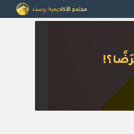
َضًا؟!