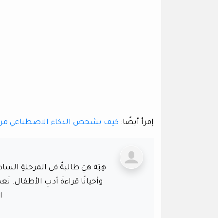
إقرأ أيضًا:
كيف يشخص الذكاء الاصطناعي مر
هِبَة هيَ طالبةٌ في المرحلةِ الساد
وأحيانًا قراءةَ أدبِ الأطفال. 
ا