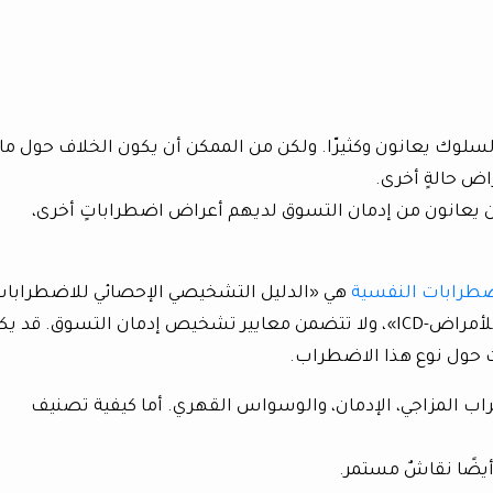
لوك يعانون وكثيرّا. ولكن من الممكن أن يكون الخلاف حول ما إ
اض حالةٍ أخرى.
 يعانون من إدمان التسوق لديهم أعراض اضطراباتٍ أخرى،
ضطرابات النفسية
هي «الدليل التشخيصي الإحصائي للاضطرابا
العقلية-DSM» و «التصنيف الإحصائي الدولي للأمراض-ICD»، ولا تتضمن معايير تشخيص إدمان التسوق. قد
ت حول نوع هذا الاضطراب.
 المزاجي، الإدمان، والوسواس القهري. أما كيفية تصنيف
أيضًا نقاشٌ مستمر.