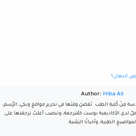
ض الذهان؟
Author:
Hiba Ali
سة مِنْ كُليةِ الطِب. تَقضيْ وقتَها في تحريرِ مواقعِ ويكي، الرَّسم،
تَعملُ لدى الأكاديمية بوست كمُترجمة، وتنصب أغلبُ ترجمَتها على
لمواضيعِ الطبية، وأحيانًا التِقَنية.