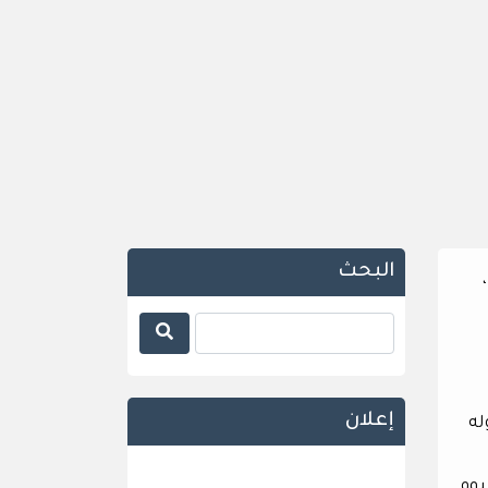
البحث
إعلان
اوله
مرون بيومٍ