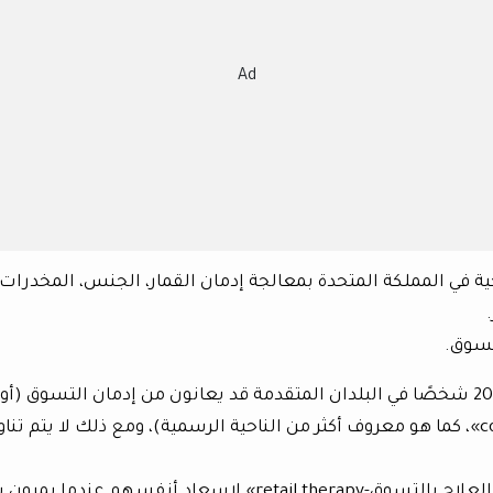
Ad
ي-Priory» للرعاية الصحية في المملكة المتحدة بمعالجة إدمان القمار، الجنس، المخدرات،
لتسوق.
تشير الأبحاث إلى أن ما يصل إلى واحد من كل 20 شخصًا في البلدان المتقدمة قد يعانون من إدمان التسوق (أو
«التسوق القهري-compulsive buying disorder»، كما هو معروف أكثر من الناحية الرسمية)، ومع ذلك لا يتم تن
لا يرى الناس الضرر في الانغماس في بعض «العلاج بالتسوق-retail therapy» لإسعادِ أنفسهم عندما ي