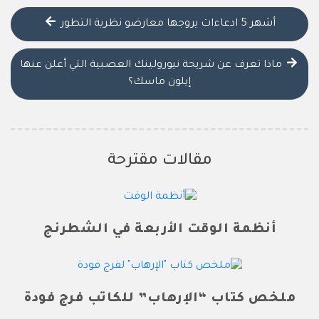
أشهر 5 ادعاءات يروجها معارضو نظرية التطور
ماذا تعرف عن شريحة نيورولينك العصبية التي أعلن عنها
إيلون ماسك؟
مقالات مقترحة
أنظمة الوقت الأربعة في الشطرنج
ملخص كتاب “الإرهاب” للكاتب فرج فودة