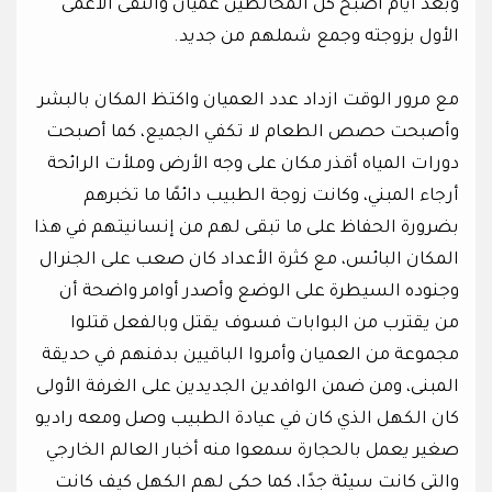
وبعد أيام أصبح كل المخالطين عميان والتقى الأعمى
الأول بزوجته وجمع شملهم من جديد.
مع مرور الوقت ازداد عدد العميان واكتظ المكان بالبشر
وأصبحت حصص الطعام لا تكفي الجميع، كما أصبحت
دورات المياه أقذر مكان على وجه الأرض وملأت الرائحة
أرجاء المبني، وكانت زوجة الطبيب دائمًا ما تخبرهم
بضرورة الحفاظ على ما تبقى لهم من إنسانيتهم في هذا
المكان البائس، مع كثرة الأعداد كان صعب على الجنرال
وجنوده السيطرة على الوضع وأصدر أوامر واضحة أن
من يقترب من البوابات فسوف يقتل وبالفعل قتلوا
مجموعة من العميان وأمروا الباقيين بدفنهم في حديقة
المبنى، ومن ضمن الوافدين الجديدين على الغرفة الأولى
كان الكهل الذي كان في عيادة الطبيب وصل ومعه راديو
صغير يعمل بالحجارة سمعوا منه أخبار العالم الخارجي
والتي كانت سيئة جدًا، كما حكى لهم الكهل كيف كانت