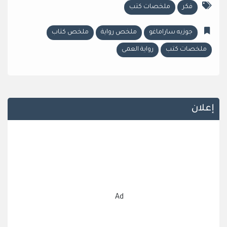
فكر
ملخصات كتب
جوزيه ساراماغو
ملخص رواية
ملخص كتاب
ملخصات كتب
رواية العمى
إعلان
Ad