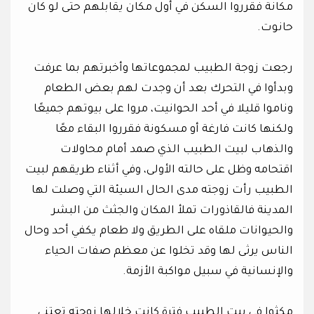
مكانة فقرروا السكن في أول مكان يقابلهم حتى لو كان
حانوت.
رجعت زوجة الطبيب لمجموعاتها وأخبرتهم بما عرفت
وبدأوا في التحرك بعد أن وجدت لهم بعض الطعام
وناموا قليلا في أحد الحوانيت، مروا على بيوتهم جميعًا
ولكنها كانت فارغة أو مسكونة فقرروا البقاء معًا
والذهاب لبيت الطبيب الذي صمد أمام محاولات
اقتحامه وظل على حالته الأولى، وفي أثناء طريقهم لبيت
الطبيب رأت زوجته مدى الحال السيئة التي وصلت لها
المدينة فالقاذورات تملأ المكان والجثث من البشر
والحيوانات ملقاه على الطريق ولا طعام يكفي أحد وحال
الناس يرثى لها وقد تخلوا عن معظم صفات الحياء
والإنسانية في سبيل مواكبة الأزمة.
مكثوا في بيت الطبيب فترة كانت خلالها زوجته تعتني