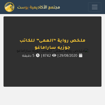
ملخص رواية “العمى” للكاتب
جوزيه ساراماغو
29/08/2020
|
8742
|
5
دقيقة