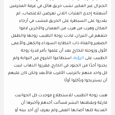
الجنزال عبر المكبر، نشب حريق هائل في غرفة المجرمين
أشعلته إحدى الفتيات اللاتي تعرضن للاغتصاب، لم
يقدروا على السيطرة على الحريق فنشب في أرجاء
المكان وهرب من هرب من العميان والآخرين لاقوا
حتفهم في النيران، قادت زوجة الطبيب زوجها والطفل
الصغير والفتاة ذات النظارة السوداء والكهل والأعمى
الأول وزوجته للخارج بعد أن علموا بأمر قدرة زوجة
الطبيب على
الرؤية
، استطاعوا الخروج من البوابة ولم
يجدوا أحدًا من الجنود في الخارج، فقرروا الذهاب لبيت
كل واحد منهم بالترتيب الأقرب فالأبعد ولكن كان عليهم
أن يستريحوا ويأكلوا أولًا.
هبت زوجة الطبيب للاستطلاع فوجدت كل الحوانيت
فارغة ويقطنها البشر فسألت أحدهم وأخبرها أن
المدينة كلها أصابها العمى ولم يعرف أي أحد بيته أو