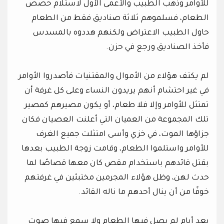
للأوامر وذهب الطبيب والأعمى الأول لاستلام حصص
الطعام، فسلموهم ثلاثة صناديق فقط من الطعام
حاول الطبيب الاعتراض ولكنهم هددوه بالمسدس
فأخذ الصناديق ورجع في حزن.
لم يكتف هؤلاء من الأموال والمقتنيات فأصدروا الأوامر
في غير احتشام أنهم يريدون النساء وعلى كل غرفة أن
تمتثل للأوامر وإلا فلا طعام، أو يكون مصيرهم كمصير
تلك المجموعة من العميان التي أعلنت العصيان فكان
جزاؤها الموت، في خزي وأسى امتثلت جميع الغرف
للأوامر واستلموا الطعام، وقامت زوجة الطبيب بعدها
بقتل قائدهم باستخدام مقص كان معها قصاصًا لما
حدث لهن، وظل هؤلاء المجرمين مختبئين في غرفتهم
خوفًا من أن ينال أحدهم ما ناله القائد.
بعد أيام لم يصل فيها الطعام ولا سمع فيها صوت