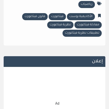
رياضيات
الأكاديمية بوست
فيثاغورث
قانون فيثاغورث
معادلة فيثاغورث
نظرية فيثاغورث
تطبيقات نظرية فيثاغورث
إعلان
Ad