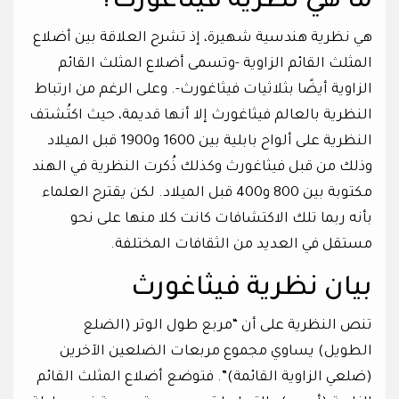
ما هي نظرية فيثاغورث؟
هي نظرية هندسية شهيرة، إذ تشرح العلاقة بين أضلاع
المثلث القائم الزاوية -وتسمى أضلاع المثلث القائم
الزاوية أيضًا بثلاثيات فيثاغورث-. وعلى الرغم من ارتباط
النظرية بالعالم فيثاغورث إلا أنها قديمة، حيث اكتُشتف
النظرية على ألواح بابلية بين 1600 و1900 قبل الميلاد
وذلك من قبل فيثاغورث وكذلك ذُكرت النظرية في الهند
مكتوبة بين 800 و400 قبل الميلاد. لكن يقترح العلماء
بأنه ربما تلك الاكتشافات كانت كلا منها على نحو
مستقل في العديد من الثقافات المختلفة.
بيان نظرية فيثاغورث
تنص النظرية على أن “مربع طول الوتر (الضلع
الطويل) يساوي مجموع مربعات الضلعين الآخرين
(ضلعي الزاوية القائمة)”. فتوضع أضلاع المثلث القائم