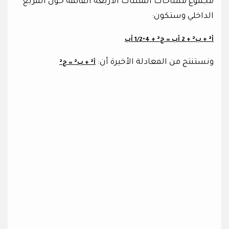
مجموع مساحات المثلثات الأربعة القائمة حول المربع
الداخلي وستكون:
أ² + ب² + 2 أب = ج² + 4•1/2 أب
ونستنتج من المعادلة الأخيرة أن:
أ² + ب² = ج²