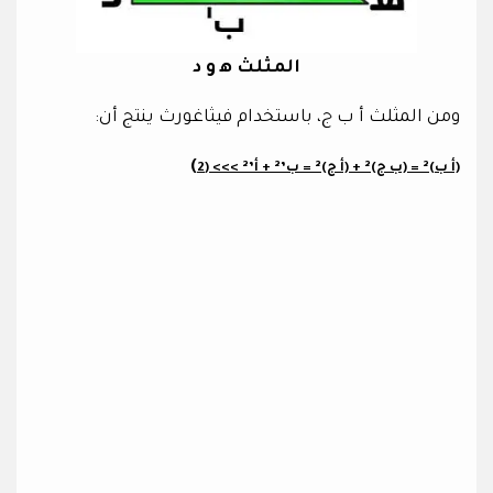
المثلث ه‍ و د
ومن المثلث أ ب ج، باستخدام فيثاغورث ينتج أن:
)
(أ ب)² = (ب ج)² + (أ ج)² = ب’² + أ’² >>> (2