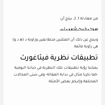
من معادلة 1, 2، ينتج أن:
(ه‍ و)² = (أ ب)²، إذًا ه‍ و = أ ب.
وينتج عن ذلك أن المثلثين متطابقين وزاوية د (ه‍ د و)
هي زاوية قائمة.
تطبيقات نظرية فيثاغورث
يمكننا رؤية تطبيقات تلك النظرية في حياتنا اليومية
-كما ذكرنا مثال في بداية المقالة- وفي شتى المجالات
المختلفة وإليكم بعض الأمثلة: