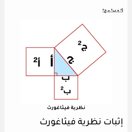
أ² + ب² = ج²
نظرية فيثاغورث
إثبات نظرية فيثاغورث