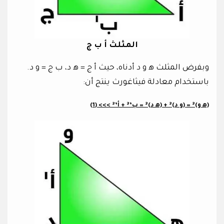
المثلث أ ب ج
وبفرض المثلث ه‍ و د أدناه، حيث أ ج = ه‍ د، ب ج = و د.
باستخدام معادلة فيثاغورث ينتج أن:
(ه‍ و)² = (و د)² + (ه‍ د)² = ب’² + أ’² >>> (1)