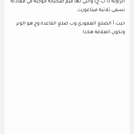
الزاوية (أ ب ج) والتي لها قيم صحيحة موجبة في معادلة
تسمى ثلاثية فيثاغورث.
حيث أ الضلع العمودي وب ضلع القاعدة وج هو الوتر
وتكون العلاقة هكذا: