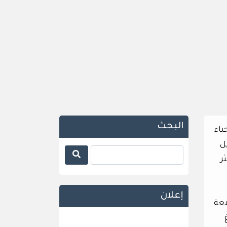
البحث
ياء
ل
ر
إعلان
معة