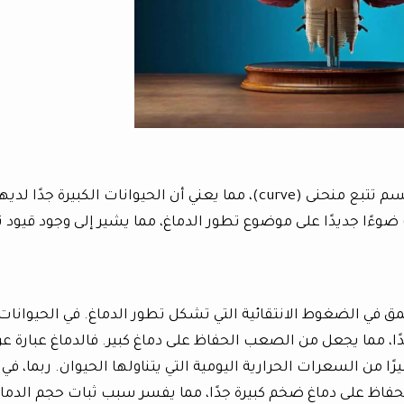
وجد الباحثون أن العلاقة بين حجم الدماغ والجسم تتبع منحنى (curve)، مما يعني أن الحيوانات الكبيرة جدًا لدي
وءًا جديدًا على موضوع تطور الدماغ، مما يشير إلى وجود قيود 
ق في الضغوط الانتقائية التي تشكل تطور الدماغ. في الحيوانات
قيدًا، مما يجعل من الصعب الحفاظ على دماغ كبير. فالدماغ عبارة ع
 من السعرات الحرارية اليومية التي يتناولها الحيوان. ربما، في
 للحفاظ على دماغ ضخم كبيرة جدًا، مما يفسر سبب ثبات حجم الدماغ