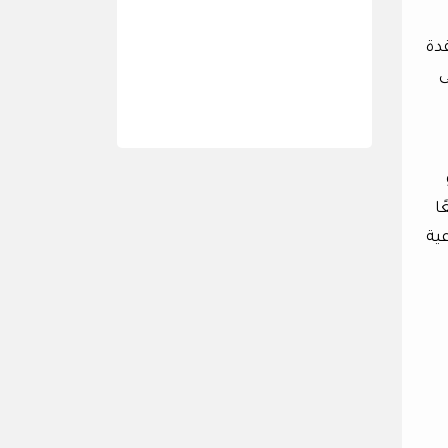
دة
ى
ا
ية