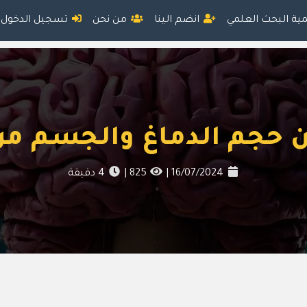
مية البحث العلمي
انضم الينا
من نحن
تسجيل الدخول
ين حجم الدماغ والجسم م
16/07/2024
|
825
|
4
دقيقة