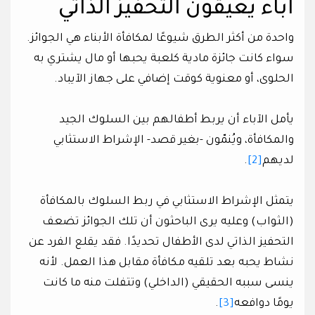
آباء يعيقون التحفيز الذاتي
واحدة من أكثر الطرق شيوعًا لمكافأة الأبناء هي الجوائز.
سواء كانت جائزة مادية كلعبة يحبها أو مال يشتري به
الحلوى، أو معنوية كوقت إضافي على جهاز الآيباد.
يأمل الآباء أن يربط أطفالهم بين السلوك الجيد
والمكافأة، ويُنمّون -بغير قصد- الإشراط الاستثابي
لديهم
[2]
.
يتمثل الإشراط الاستثابي في ربط السلوك بالمكافأة
(الثواب) وعليه يرى الباحثون أن تلك الجوائز تضعف
التحفيز الذاتي لدى الأطفال تحديدًا. فقد يقلع الفرد عن
نشاط يحبه بعد تلقيه مكافأة مقابل هذا العمل. لأنه
ينسى سببه الحقيقي (الداخلي) وتتفلت منه ما كانت
يومًا دوافعه
[3]
.