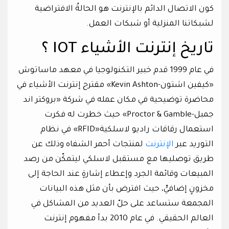
كون الاتصال الدائم بالإنترنت هو الحالةُ الافتراضية
لشبكاتنا المنزلية أو شبكات العمل.
تاريخ إنترنت الأشياء IOT ؟
في عام 1999 قدم خبير التكنولوجيا في معهد ماساتوش
«كيفين اشتون-Kevin Ashton» مقترح إنترنت الأشياء في
محاضرة توضيحية في مكان عمله في شركة «بروكتر اند
جمبل-Proctor & Gamble» حيث خطرت له فكرت
استعمال رقاقات راديو لاسلكية«RFID» في نظام
التوريد عبر
الإنترنت
لمنتجات أحمر الشفاه وذلك عن
طريق توصليها مع مستقبل لاسلكي ليتمكّن من رصد
المبيعات وقائمة الجرد وإعطاء إشارةٍ عند الحاجة إلى
مخزونٍ إضافيٍّ، حيث افترض بأن مثل هذه البيانات
المجمعة ستساعد على حلّ العديد من المشاكل في
العالم الحقيقي. في عام 2010 بدأ مفهوم إنترنت