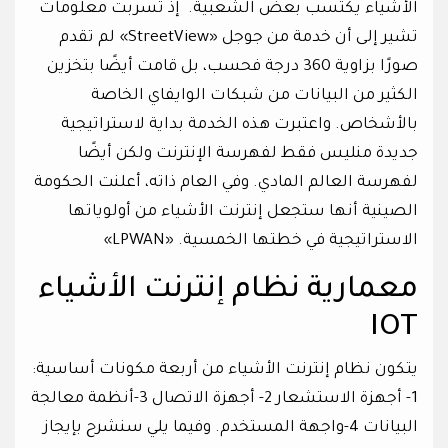
الأشياء يكتسب بعض الشعبية. إذ تسربت معلومات
تشير إلى أن خدمة من جوجل «StreetView» لم تقدم
صورًا بزاوية 360 درجة فحسب، بل قامت أيضًا بتخزين
الكثير من البيانات من شبكات الوايفاي الخاصة
بالأشخاص. واعتبرت هذه الخدمة بداية لاستراتيجية
جديدة منليس فقط لفهرسة الإنترنت ولكن أيضًا
لفهرسة العالم المادي. وفي العام ذاته، أعلنت الحكومة
الصينية أنها ستجعل إنترنت الأشياء من أولوياتها
الاستراتيجية في خطتها الخمسية. «LPWAN»
معمارية نظام إنترنت الأشياء
IOT
يتكون نظام إنترنت الأشياء من أربعة مكونات أساسية:
1- أجهزة الاستشعار 2- أجهزة الاتصال 3-أنظمة معالجة
البيانات 4-واجهة المستخدم. وفيما يلي سنشرح بإيجاز