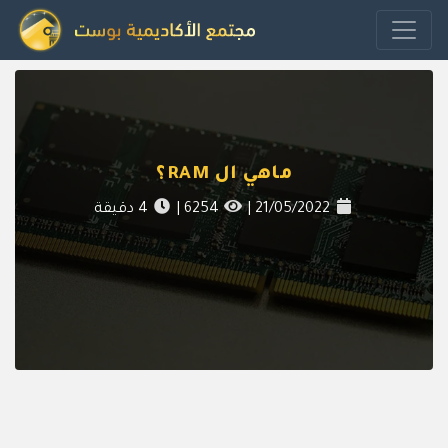
ماهي ال RAM؟
21/05/2022
|
6254
|
4
دقيقة