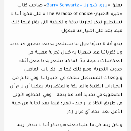
يعلق «
باري شوارتز – Barry Schwartz
» صاحب كتاب
«حيرة الاختيار- The Paradox of choice » على فكرة أننا لا
نستطيع تذكر تجاربنا بدقة والكيفية التي يؤثر فيها ذلك
فيما بعد على اختياراتنا فيقول:
يبدو أنه لا تنبؤنا حول ما سنشعر به بعد تحقيق هدف ما
ولا ذكرياتنا عما شعرنا به خلال تجربة معينة هي
انعكاسات دقيقة جدًا لما كنا نشعر به بالفعل أثناء
حدوث التجربة. ومع ذلك فها هي ذكريات الماضي
وتوقعات المستقبل تتحكم في اختياراتنا. وفي عالم من
الخيارات الكثيرة والمربكة والمتضاربة، يمكننا أن نرى أن
الصعوبة في تحديد أهدافنا بدقة — وهي الخطوة الأولى
في طريق اتخاذ قرار جيد – تهيئ فيما بعد لحالة من خيبة
الأمل بعد اتخاذ أي قرار. [4]
ولكن ربما كل ما علينا فعله هو تذكر أننا لا نتذكر. ربما