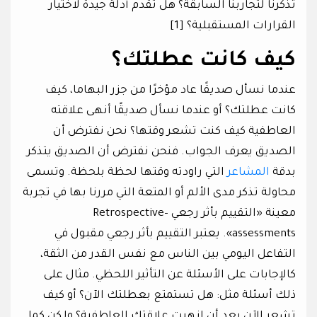
تذكرنا لتجاربنا السابقة؟ هل تقدم أدلة جيدة لاختيار
القرارات المستقبلية؟ [1]
كيف كانت عطلتك؟
عندما نسأل صديقًا عاد مؤخرًا من جزر البهاما، كيف
كانت عطلتك؟ أو عندما نسأل صديقًا أنهى علاقته
العاطفية كيف كنت تشعر وقتها؟ نحن نفترض أن
الصديق يعرف الجواب. فنحن نفترض أن الصديق يتذكر
بدقة
المشاعر
التي راودته وقتها لحظة بلحظة. وتسمى
محاولة تذكر مدى الألم أو المتعة التي مررنا بها في تجربة
معينة «التقييم بأثر رجعي –Retrospective
assessments». يعتبر التقييم بأثر رجعي مقبول في
التفاعل اليومي بين الناس مع نفس القدر من الثقة،
كالإجابات على الأسئلة عن التأثير اللحظي. مثال على
ذلك أسئلة مثل: هل تستمتع بعطلتك الآن؟ أو كيف
تشعر الآن بعد أن انهيت علاقتك العاطفية؟ ولكن كما