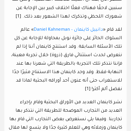
سنبين لاحقًا فهناك فعلًا اختلاف كبير بين الإجابة عن
شعورك اللحظي وتذكرك لهذا الشعور بعد ذلك. [1]
لقد قام «
دانييل كاينمان – Daniel Kahneman
» عالم
السلوك الحائز على جائزة نوبل بمحاولة للإجابة عن كل
تلك الأسئلة السابقة. وقد استنتج كاينمان أننا إذا لم
نتعرض لحدث استثنائي فارق (ذروة) خلال تجربة معينة،
فإننا نتذكر تلك التجربة بالطريقة التي شعرنا بها عند
النهاية فقط. وقد وجد كاينمان هذا الاستنتاج مثيرًا جدًا
للاستغراب حتى أنه عنون أحد أوراقه البحثية لماذا قد
نفضل ألم أكثر! [1]
نشر كاينمان العديد من الأوراق البحثية وقام بإجراء
العديد من التجارب الموضحة للطريقة التي نتذكر بها
تجاربنا. وفيما يلي نستعرض بعض التجارب التي قام بها
كاينمان وزملائه وهي للعلم كثيرة جدًا ولا يتسع لها مقال