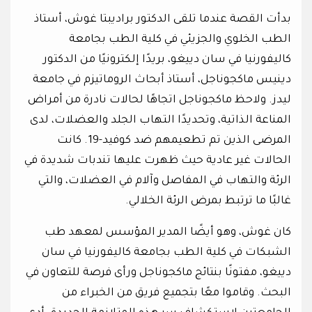
بدأت القصة عندما تلقى الدكتور براديبتا غوش، أستاذ
الطب الخلوي والجزيئي في كلية الطب بجامعة
كاليفورنيا في سان دييغو، بريدًا إلكترونيًا من الدكتور
دينيس ماكجوناجل، أستاذ أبحاث الروماتيزم في جامعة
ليدز. ولاحظ ماكجوناجل اتجاهًا لحالات نادرة من أمراض
المناعة الذاتية، وتحديدًا التهاب الجلد والعضلات، لدى
المرضى الذين تم تطعيمهم ضد كوفيد-19. كانت
الحالات غير عادية حيث ظهرت عليها تندبات شديدة في
الرئة والتهاب في المفاصل وآلام في العضلات، والتي
غالبًا ما ترتبط بمرض الرئة الخلالي.
كان غوش، وهو أيضًا المدير المؤسس لمعهد طب
الشبكات في كلية الطب بجامعة كاليفورنيا في سان
دييغو، مفتونًا بنتائج ماكجوناجل ورأى فرصة للتعاون في
البحث. وقاموا معًا بتجميع فريق من الخبراء من