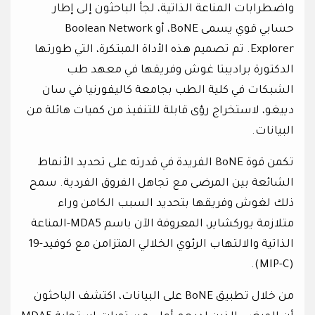
واضطرابات المناعة الذاتية، لجأ الباحثون إلى إطار
حسابي قوي يسمى BoNE، أو Boolean Network
Explorer. تم تصميم هذه الأداة المبتكرة، التي طورتها
الدكتورة براديبتا غوش وفريقها في معهد طب
الشبكات في كلية الطب بجامعة كاليفورنيا في سان
دييغو، لاستخراج رؤى قابلة للتنفيذ من كميات هائلة من
البيانات.
تكمن قوة BoNE الفريدة في قدرته على تحديد الأنماط
الشائعة بين المرضى مع تجاهل الفروق الفردية. سمح
ذلك لغوش وفريقها بتحديد السبب الكامن وراء
متلازمة يوركشاير، المعروفة الآن باسم MDA5-المناعة
الذاتية والالتهاب الرئوي الخلالي المتزامن مع كوفيد-19
(MIP-C).
من خلال تطبيق BoNE على البيانات، اكتشف الباحثون