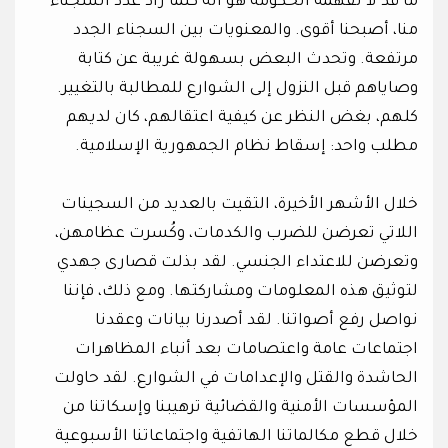
ما قد لا تفهمه الحكومة هو أنه كلما زاد عدد السجناء
منا، أصبحنا أقوى. والمعنويات بين السجناء الجدد
مرتفعة. وتحدث البعض بسهولة غريبة عن كتابة
وصاياهم قبل النزول إلى الشوارع للمطالبة بالتغيير.
كلهم، بغض النظر عن كيفية اعتقالهم، كان لديهم
مطلب واحد: إسقاط نظام الجمهورية الإسلامية.
خلال الأشهر الأخيرة، التقيت بالعديد من السجينات
اللاتي تعرضن للضرب والكدمات، وكُسرت عظامهن،
وتعرضن للاعتداء الجنسي. لقد بذلت قصارى جهدي
لتوثيق هذه المعلومات ومشاركتها. ومع ذلك، فإننا
نواصل رفع أصواتنا. لقد أصدرنا بيانات وعقدنا
اجتماعات عامة واعتصامات بعد أنباء المظاهرات
الحاشدة والقتل والإعدامات في الشوارع. لقد حاولت
المؤسسات الأمنية والقضائية ترهيبنا وإسكاتنا من
خلال قطع مكالماتنا الهاتفية واجتماعاتنا الأسبوعية