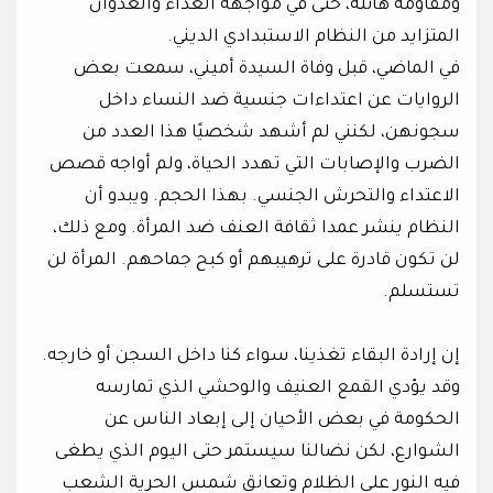
ومقاومة هائلة، حتى في مواجهة العداء والعدوان
المتزايد من النظام الاستبدادي الديني.
في الماضي، قبل وفاة السيدة أميني، سمعت بعض
الروايات عن اعتداءات جنسية ضد النساء داخل
سجونهن، لكنني لم أشهد شخصيًا هذا العدد من
الضرب والإصابات التي تهدد الحياة، ولم أواجه قصص
الاعتداء والتحرش الجنسي. بهذا الحجم. ويبدو أن
النظام ينشر عمدا ثقافة العنف ضد المرأة. ومع ذلك،
لن تكون قادرة على ترهيبهم أو كبح جماحهم. المرأة لن
تستسلم.
إن إرادة البقاء تغذينا، سواء كنا داخل السجن أو خارجه.
وقد يؤدي القمع العنيف والوحشي الذي تمارسه
الحكومة في بعض الأحيان إلى إبعاد الناس عن
الشوارع، لكن نضالنا سيستمر حتى اليوم الذي يطغى
فيه النور على الظلام وتعانق شمس الحرية الشعب