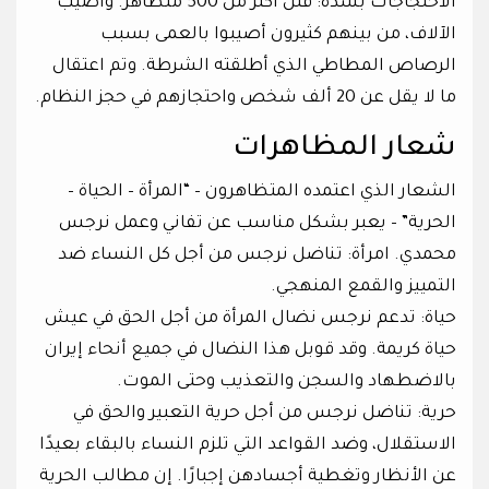
الاحتجاجات بشدة: قُتل أكثر من 500 متظاهر. وأصيب
الآلاف، من بينهم كثيرون أصيبوا بالعمى بسبب
الرصاص المطاطي الذي أطلقته الشرطة. وتم اعتقال
ما لا يقل عن 20 ألف شخص واحتجازهم في حجز النظام.
شعار المظاهرات
الشعار الذي اعتمده المتظاهرون – “المرأة – الحياة –
الحرية” – يعبر بشكل مناسب عن تفاني وعمل نرجس
محمدي. امرأة: تناضل نرجس من أجل كل النساء ضد
التمييز والقمع المنهجي.
حياة: تدعم نرجس نضال المرأة من أجل الحق في عيش
حياة كريمة. وقد قوبل هذا النضال في جميع أنحاء إيران
بالاضطهاد والسجن والتعذيب وحتى الموت.
حرية: تناضل نرجس من أجل حرية التعبير والحق في
الاستقلال، وضد القواعد التي تلزم النساء بالبقاء بعيدًا
عن الأنظار وتغطية أجسادهن إجبارًا. إن مطالب الحرية