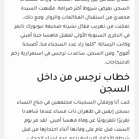
السجن بفرض شروط أكثر صرامة. فمُنعت السيدة
محمدي من استقبال المكالمات والزوار. ومع ذلك،
تمكنت من تهريب مقال نشرته صحيفة نيويورك تايمز
في الذكرى السنوية الأولى لمقتل ماهسا جينا أميني.
وكانت الرسالة: “كلما زاد عدد السجناء منا، أصبحنا
أقوى”. ومن السجن، ساعدت نرجس في استمرارية زخم
الاحتجاجات.
خطاب نرجس من داخل
السجن
كنت أنا وزملائي السجينات مجتمعين في جناح النساء
بسجن إيفين في طهران ذات مساء عندما شاهدنا
تقريرًا تلفزيونيًا عن وفاة مهسا أميني. لقد مر يوم
السبت قبل عام على وفاتها أثناء احتجازها من قبل
شرطة الأخلاق الإيرانية بزعم عدم ارتداء الحجاب