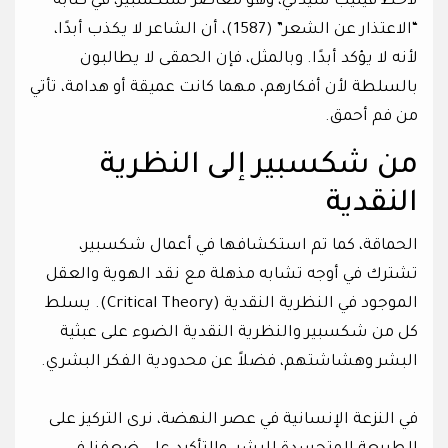
لاحظ فيليب سيدني، وهو معاصر لشكسبير، في كتابه
“الاعتذار عن الشعر” (1587)، أن الشاعر لا يكذب أبدًا،
لأنه لا يؤكد أبدًا. وبالمثل، فإن الحمقى لا يطالبون
بالسلطة لأن أفكارهم، مهما كانت عميقة أو هدامة، تأتي
من فم أحمق.
من شكسبير إلى النظرية
النقدية
الحماقة، كما تم استكشافها في أعمال شكسبير،
تشترك في أوجه تشابه مذهلة مع نقد الهوية والعقل
الموجود في النظرية النقدية (Critical Theory). يسلط
كل من شكسبير والنظرية النقدية الضوء على عبثية
البشر وهشاشتهم، فضلاً عن محدودية الفكر البشري.
في النزعة الإنسانية في عصر النهضة، نرى التركيز على