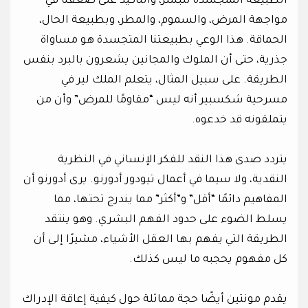
الطبيعة المتجسدة للبشر، والتأكيد على ضعفنا في
مواجهة المرض، والسموم، والمطر، وبطبيعة الحال،
الحماقة. هذا الوعي بطبيعتنا المتجسدة هو مساواة
جذرية، حتى أن الملوك والمجانين يشعرون بالبرد بنفس
الطريقة. على سبيل المثال، يتعلم الملك لير في
مسرحية شكسبير أنه ليس “مقاومًا للمرض” وأن من
يتملقونه قد خدعوه.
يتردد صدى هذا النقد للفكر الإنساني في النظرية
النقدية، ولا سيما في أعمال تيودور أدورنو. يرى أدورنو أن
المفاهيم دائمًا “أقل” و”أكثر” مما يندرج تحتها، مما
يسلط الضوء على حدود الفهم البشري. وهو ينتقد
الطريقة التي يفهم بها العقل الأشياء، مشيرًا إلى أن
كل مفهوم يحجبه ما ليس كذلك.
يقدم مونتين أيضًا حجة مماثلة حول كيفية إعاقة الإدراك