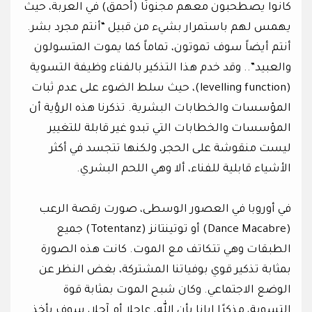
كانوا يصطحبون معهم مجنونًا (أحمق) في العربة، حيث
يهمس لهم باستمرار بشيء من قبيل “أنتم مجرد بشر.
أنتم أيضاً سوف تموتون، تماماً كما يموت المتسولون
والعبيد”.. وقد خدم هذا التذكير بالفناء وظيفة التسوية
(levelling function)، حيث سلط الضوء على عدم ثبات
المؤسسات والخطابات البشرية. تذكرنا هذه الرؤية أن
المؤسسات والخطابات التي تبدو غير قابلة للتغيير
ليست منقوشة على الحجر، ولكنها تتجسد في أكثر
الأشياء قابلية للفناء، ألا وهي اللحم البشري.
في أوروبا في العصور الوسطى، صورت رقصة الرعب
(Dance Macabre) أو توتينتانز (Totentanz) جميع
الطبقات وهي تتكاتف مع الموت. كانت هذه الصورة
بمثابة تذكير قوي بوفياتنا المشتركة، بغض النظر عن
الوضع الاجتماعي. وكان شبح الموت بمثابة قوة
التسوية، مذكرًا إيانا بأن الله، عاجلا أم آجلا، سوف يأخذ