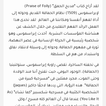
لقد أزاح كتاب “مديح الحمق” (Praise of Folly)
لإيراسموس (1509) نظام الحماقة القديم، وحوله إلى
أداة لفهم أنفسنا ومكانتنا في العالم. لقد تحدى هذا
العمل الرائد الفهم التقليدي من خلال الكشف عن
هشاشة المؤسسات البشرية. أحدث إيراسموس، وهو
شخصية رئيسية في الحركة الإنسانية في عصر النهضة،
ثورة في مفهوم الحماقة، وحوله إلى وسيلة لانتقاد نفاق
واستبداد من هم في السلطة.
في تحفته الساخرة، تقصي راوية إيراسموس، ستولتيتيا
(الحماقة)، ​​الوجود اليومي، حيث تقترح أننا منذ الولادة
وحتى الموت، مجرد ممثلين في “مسرحية كبيرة من
الحماقة”. هذه الرؤية، التي رددها لاحقًا جاكيز (Jaques)
الشخصية الكئيبة في مسرحية شكسبير “كما تشاء” (As
You Like It) عندما قال أن العالم كله مسرح / وكل