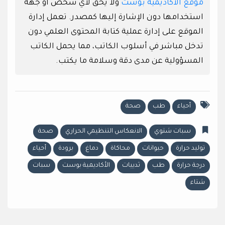
موقع الأكاديمية بوست
ولا يحق لأي شخص أو جهة
استخدامها دون الإشارة إليها كمصدر. تعمل إدارة
الموقع على إدارة عملية كتابة المحتوى العلمي دون
تدخل مباشر في أسلوب الكاتب، مما يحمل الكاتب
المسؤولية عن مدى دقة وسلامة ما يكتب.
أحياء
طب
صحة
سبات شتوي
الانعكاس التنظيمي الحراري
صحة
توليد حرارة
حيوانات
محاكاة
دماغ
برودة
أحياء
درجة حرارة
طب
ثدييات
الأكاديمية بوست
سبات
شتاء