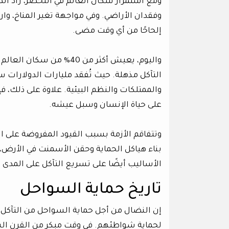
ومع استمرار سكان العالم في التحضر، زاد ال
وفقدان الأراضي. وفي مواجهة تغير المناخ، وا
إلحاحًا من أي وقت مضى.
واليوم، يعيش أكثر من 40%
التآكل مذهلة. حيث تُفقد مليارات الدولارات سنو
والممتلكات والنظم البيئية. علاوة على ذلك، 
على حياة الإنسان وسبل عيشه.
وتتفاقم الأزمة بسبب القيود المفروضة على الأ
بناء هياكل الحماية وحقن الأسمنت في الأرض، 
الأساليب أيضًا على تسريع التآكل على المدى 
تاريخ حماية السواحل
إن النضال من أجل حماية السواحل من التآكل ل
لحماية شواطئهم. في وقت مبكر من القرن الس