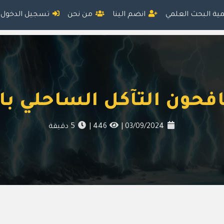
مية البحث العلمي
انضم الينا
من نحن
تسجيل الدخول
فحون التآكل الساحلي با
03/09/2024
|
446
|
5
دقيقة