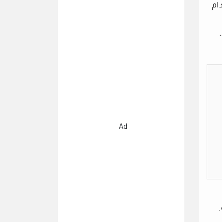
ام
،
Ad