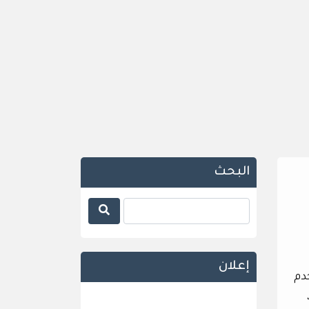
البحث
إعلان
دم