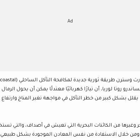
Ad
في دراسة رائدة، اكتشف باحثون من جامعة نورث وسترن طريقة ثورية جديدة لمكافحة التآكل الساحلي (coastal
أليساندرو روتا لوريا، أن تيارًا كهربائيًا معتدلًا يمكن أن يحول الرمال
 يقلل بشكل كبير من خطر التآكل في مواجهة تغير المناخ وارتفاع
حر وغيرها من الكائنات البحرية التي تعيش في أصداف، والتي تستخ
ها. ومن خلال الاستفادة من نفس المعادن الموجودة بشكل طبيعي،