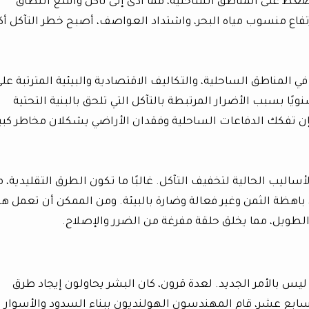
ضغط على المناطق الساحلية، مما أدى إلى تآكل واسع النطاق
رتفاع منسوب مياه البحر، واشتداد العواصف، أصبح خطر التآكل أكث
 من سكان العالم في المناطق الساحلية، والتكاليف الاقتصادية والبيئية المترتبة عل
يًا بسبب الأضرار المرتبطة بالتآكل التي تلحق بالبنية التحتية
فإن تفكك الدفاعات الساحلية وفقدان الأراضي يشكلان مخاطر كبي
ساليب الحالية لتخفيف التآكل. غالبًا ما تكون الطرق التقليدية، 
باهظة الثمن وغير فعالة وضارة بالبيئة. ومن الممكن أن تعمل هذ
الطويل، مما يخلق حلقة مفرغة من الضرر والإصلاح.
يس بالأمر الجديد. لعدة قرون، كان البشر يحاولون إيجاد طرق
ابع عشر، قام المهندسون الهولنديون ببناء السدود والأسوار