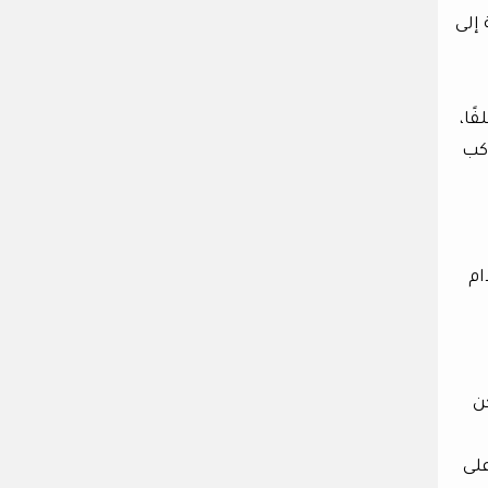
إلى
ًا،
وكب
ام
ن
على