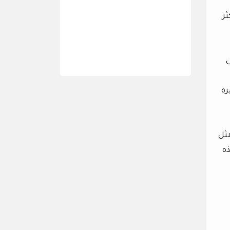
ر
ى
رة
مثل
ه