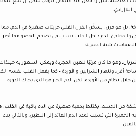
 العضلية، مثل رد فعل اليد التلقائي للوخز، يمكن أن ينتج عنه 
اللاإرادي.
، بل هو فرن. يسخّن الفرن القلبي جزيئات صغيرة في الدم، مما
يكي والمفاجئ للدم داخل القلب تسبب في تضخم العضو مما أجبر
 الصمامات شبه القمرية.
شريان، وهو ما كان مرئيًا للعين المجردة ويمكن الشعور به حينذاك
ساحة أقل، وتنهار الشرايين والأوردة – كما يفعل القلب نفسه. لكن
 خلال نظام من الأوردة، لكن الدم الحار هو الذي يحرك الدورة
مختلفة من الجسم، يختلط بكمية صغيرة من الدم باقية في القلب. ه
 الخميرة التي تسبب تمدد الدم العائد إلى البطين، وبالتالي بدء
الفرن.