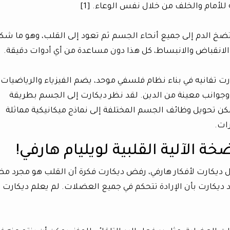
للأمام والخلف من خلال نفس الوعاء. [1]
ضخ الدم إلى جميع أنحاء الجسم ثم تعود إلى القلب، وهو ما ش
لانقباض والانبساط، كل هذا دون مساعدة من أي أدوات دقيقة.
تفانيه في بناء نظام فلسفي موحد، يضم الفيزياء والرياضيات
وجوانب معينة من الدين. لقد نظر ديكارت إلى الجسم بطريقة
يمكن تحويل وظائف الجسم المختلفة إلى نماذج ميكانيكية مماثلة
رات.
 الآلية القلبية لويليام هارفي!
ول ديكارت لأفكار هارفي، رفض ديكارت فكرة أن القلب هو مجرد م
د ديكارت بأن الإرادة تتحكم في جميع العضلات. لم يعلم ديكارت