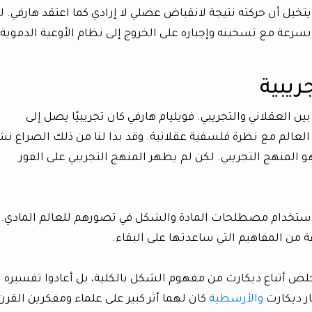
تخيل أن حركته نتيجة لانقباض عضلي لا إرادي كما اعتقد هارفي. ل
بسرعة مع تسخينه وإجباره على الخروج إلى نظام الأوعية الدموية
ريبية
ين العقلاني والتجريبي. فويليام هارفي كان تجريبيًا يصل إلى
 العالم مع نظرة فلسفية عقلانية. وقد بدا لنا من ذلك الصراع نش
و المنهج التجريبي. لكن لم يظهر المنهج التجريبي على الفور
ي استخدام مصطلحات المادة والشكل في تصورهم للعالم المادي.
ن المفاهيم التي ساعدتها على البقاء.
لص أتباع ديكارت من مفهوم الشكل بالكلية، بل أعادوا تفسيره
ار ديكارت
والأرسطية
كان لهما أثر كبير على علماء ومفكرين القرن