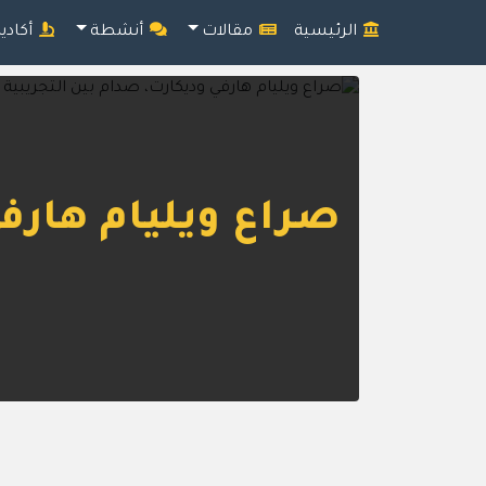
الرئيسية
مقالات
أنشطة
أكادي
صراع ويليام هارفي