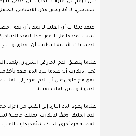
على الرغم من اعتراف ديكارت بأن بعض الحركات
انعكاسي، إلا أنه رفض فكرة الانقباض العضلي 
اعتقد ديكارت أن القلب لا يمكن أن يكون مضخة
تسبب تمددها على الفور. هذا التمدد الدينام
الصمامات الأذينية البطينية أن تنغلق، وتفتح
عندما ينطلق الدم الحار في الشريان، يتمدد ال
تخيل ديكارت أنه عندما يبرد الدم، فهو يأخذ م
اتفق مع هارفي على أن الدم يعود إلى القلب من
الدموية وليس القلب نفسه.
عندما يعود الدم البارد إلى القلب من أجزاء 
الدم المتبقي وفقًا لديكارت، يمتلك خاصية تشبه
العملية مرة أخرى. لذلك، شبّه ديكارت القلب ب