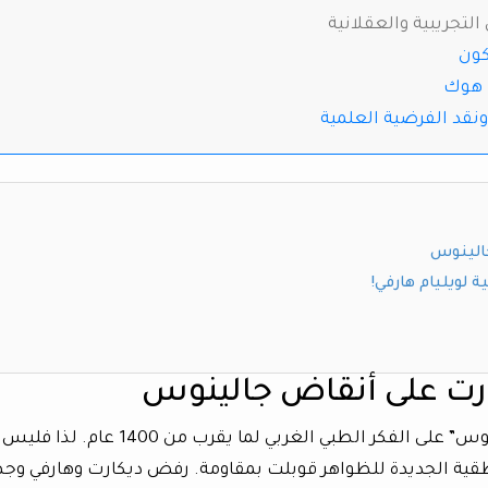
لتجريبية والعقلانية
كون
ت هوك
ونقد الفرضية العلمية
جالينوس
 لويليام هارفي!
ارت على أنقاض جالينوس
هيمنت تعاليم الفيزيائي اليوناني القديم “جالينوس” على الفكر الطبي الغربي لما يقرب من 400
قية الجديدة للظواهر قوبلت بمقاومة. رفض ديكارت وهارفي وج