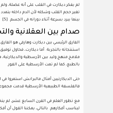
لم يفكر ديكارت في القلب على أنه عضلة، ولم ي
تغير حجم القلب وشكله لأن الدم داخله يتمدد 
بينما يبرد بسرعة أثناء دورانه في الجسم. [5]
صدام بين العقلانية والتج
الفارق الرئيسي بين ديكارت وهارفي هو الفارق ب
استنتجاته بالتجربة. أما ديكارت، فحاول توفيق
ملامح منهج وليد بين الأرسطية والديكارتية، ه
بالطبع، كما لم تمت الأرسطية على الفور.
حتى الديكارتيين أمثال مالبرانش استمروا ف
فالفلسفة الطبيعية الأرسطية قدمت مجموعة م
مع تطور العلم في القرن السابع عشر، لم يتخ
ليناسب أفكارهم. بالتالي، يمكننا القول أن أفك