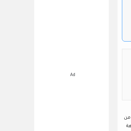
Ad
1 عام. لذا فليس من
هة