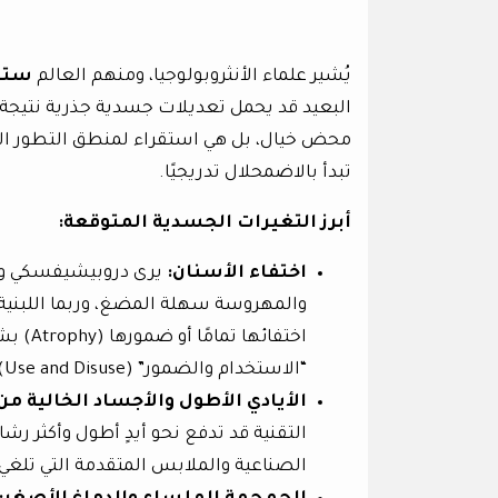
يُشير علماء الأنثروبولوجيا، ومنهم العالم
ستا
البعيد قد يحمل تعديلات جسدية جذرية نتيجة ل
محض خيال، بل هي استقراء لمنطق التطور الذ
تبدأ بالاضمحلال تدريجيًا.
أبرز التغيرات الجسدية المتوقعة
:
اختفاء الأسنان
:
يرى دروبيشيفسكي وغير
والمهروسة سهلة المضغ، وربما اللبنية في
اختفائ
“الاستخدام والضمور” (Use and Disuse) في التطور البيولوجي.
الأيادي الأطول والأجساد الخالية م
التقنية قد تدفع نحو أيدٍ أطول وأكثر ر
الصناعية والملابس المتقدمة التي تلغي 