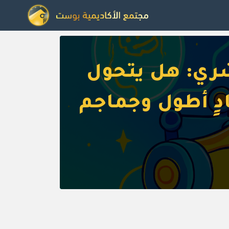
شري: هل يتحول
ادٍ أطول وجماجم