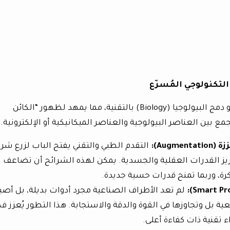
التكنولوجي المُسرّع
المسار الأكثر وضوحًا في التطور المستقبلي هو دمج البيولوجيا (Biology) بالتقنية، مما يمهد لظهور “الكائن
زة
(Augmentation):
التقدم الطبي والتقني يفتح الباب لزرع شرا
) في الأجساد لتعزيز القدرات العقلية والجسدية. يمكن لهذه الشرائح أن تضاعف
ة، وربما تمنح قدرات حسية جديدة.
لم تعد الأطراف الصناعية مجرد أدوات بديلة، بل أص
ة بل وتجاوزها في القوة والدقة والاستجابة. هذا التطور يُعزز فك
اء تقنية ذات كفاءة أعلى.