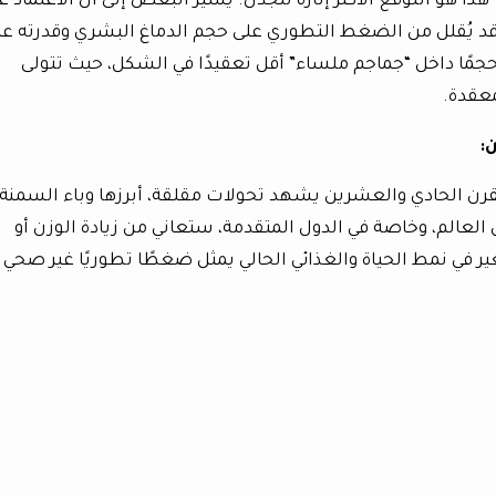
هذا هو التوقع الأكثر إثارة للجدل. يُشير البعض إلى أن الاعتماد ع
 قد يُقلل من الضغط التطوري على حجم الدماغ البشري وقدرته عل
 حجمًا داخل “جماجم ملساء” أقل تعقيدًا في الشكل، حيث تتولى
معقدة.
ن
:
قرن الحادي والعشرين يشهد تحولات مقلقة، أبرزها وباء السمنة.
لعالم، وخاصة في الدول المتقدمة، ستعاني من زيادة الوزن أو
ر في نمط الحياة والغذائي الحالي يمثل ضغطًا تطوريًا غير صحي 