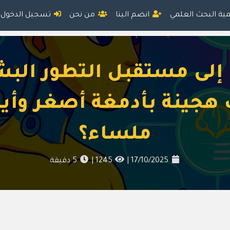
مية البحث العلمي
انضم الينا
من نحن
تسجيل الدخول
لى مستقبل التطور الب
 هجينة بأدمغة أصغر وأي
ملساء؟
17/10/2025
|
1245
|
5
دقيقة