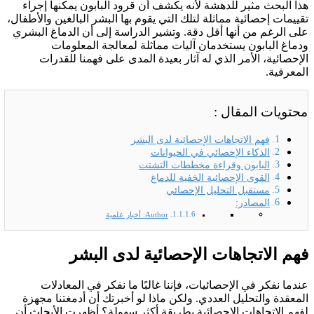
هذا البحث مثير للدهشة لأنه يكشف أن قرود البابون يمكنها إجراء
تقييمات إحصائية مماثلة لتلك التي يقوم بها البشر البالغين والأطفال،
على الرغم من أنها أقل دقة. وتشير الدراسة إلى أن الدماغ البشري
ودماغ البابون يستخدمان آليات مماثلة لمعالجة المعلومات
الإحصائية، الأمر الذي له آثار بعيدة المدى على فهمنا للقدرات
المعرفية.
محتويات المقال :
فهم الاتجاهات الإحصائية لدى البشر
الذكاء الإحصائي في الحيوانات
البابون وقراءة مخططات التشتت
القوى الإحصائية الخفية للدماغ
مستقبل التحليل الإحصائي
المصادر:
Author: أخبار علمية
فهم الاتجاهات الإحصائية لدى البشر
عندما نفكر في الإحصائيات، فإننا غالبًا ما نفكر في المعادلات
المعقدة والتحليل العددي. ولكن ماذا لو أخبرتك أن أدمغتنا مجهزة
لفهم الاتجاهات الإحصائية بطريقة أكثر سهولة؟ أظهرت الأبحاث أن