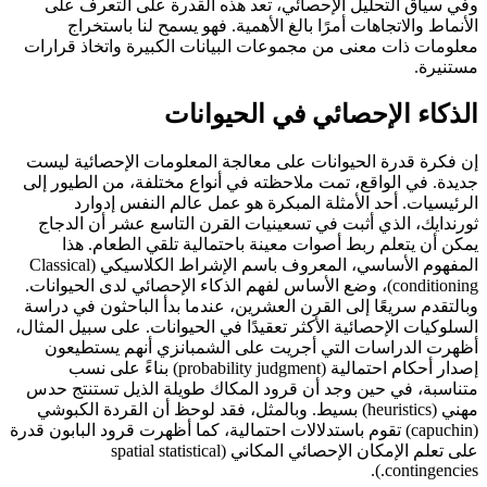
وفي سياق التحليل الإحصائي، تعد هذه القدرة على التعرف على
الأنماط والاتجاهات أمرًا بالغ الأهمية. فهو يسمح لنا باستخراج
معلومات ذات معنى من مجموعات البيانات الكبيرة واتخاذ قرارات
مستنيرة.
الذكاء الإحصائي في الحيوانات
إن فكرة قدرة الحيوانات على معالجة المعلومات الإحصائية ليست
جديدة. في الواقع، تمت ملاحظته في أنواع مختلفة، من الطيور إلى
الرئيسيات. أحد الأمثلة المبكرة هو عمل عالم النفس إدوارد
ثورندايك، الذي أثبت في تسعينيات القرن التاسع عشر أن الدجاج
يمكن أن يتعلم ربط أصوات معينة باحتمالية تلقي الطعام. هذا
المفهوم الأساسي، المعروف باسم الإشراط الكلاسيكي (Classical
conditioning)، وضع الأساس لفهم الذكاء الإحصائي لدى الحيوانات.
وبالتقدم سريعًا إلى القرن العشرين، عندما بدأ الباحثون في دراسة
السلوكيات الإحصائية الأكثر تعقيدًا في الحيوانات. على سبيل المثال،
أظهرت الدراسات التي أجريت على الشمبانزي أنهم يستطيعون
إصدار أحكام احتمالية (probability judgment) بناءً على نسب
متناسبة، في حين وجد أن قرود المكاك طويلة الذيل تستنتج حدس
مهني (heuristics) بسيط. وبالمثل، فقد لوحظ أن القردة الكبوشي
(capuchin) تقوم باستدلالات احتمالية، كما أظهرت قرود البابون قدرة
على تعلم الإمكان الإحصائي المكاني (spatial statistical
contingencies.).