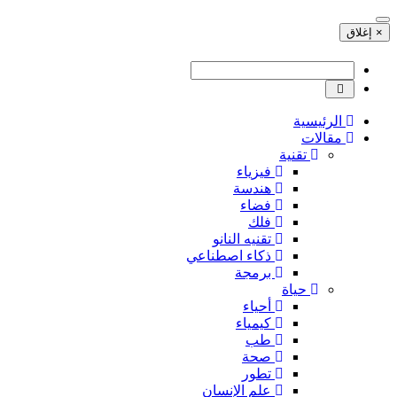
× إغلاق
الرئيسية
مقالات
تقنية
فيزياء
هندسة
فضاء
فلك
تقنيه النانو
ذكاء اصطناعي
برمجة
حياة
أحياء
كيمياء
طب
صحة
تطور
علم الإنسان