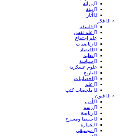
وراثة
بيئة
آثار
فكر
فلسفة
علم نفس
علم اجتماع
رياضيات
اقتصاد
تعليم
سياسة
علوم عسكرية
تاريخ
احصائيات
علم
ملخصات كتب
فنون
أدب
رسم
رياضة
سينما ومسرح
عمارة
موسيقى