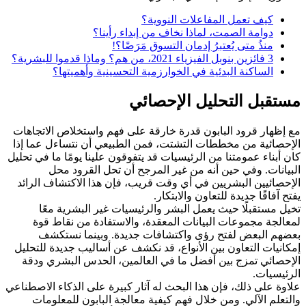
كيف تعمل المفاعلات النووية؟
دوامة الصمت، لماذا نخاف من إبداء رأينا؟
منذُ متى يُعتبرُ إدمان التسوق مَرَضًا؟!
3 فائزين بنوبل الفيزياء 2021، من هم؟ وماذا قدموا للبشرية؟
الساكنة البدئية في الخوارزمية التحسينية وأهميتها؟
مستقبل التحليل الإحصائي
مع إظهار قرود البابون قدرة خارقة على فهم واستخلاص الاتجاهات
الإحصائية من مخططات التشتت، فمن الطبيعي أن نتساءل عما إذا
كان أبناء عمومتنا من الرئيسيات قد يتفوقون علينا يومًا ما في تحليل
البيانات. وفي حين أنه من غير المرجح أن تحل القرود محل
الإحصائيين البشريين في أي وقت قريب، فإن هذا الاكتشاف الرائد
يفتح آفاقًا جديدة للتعاون والابتكار.
تخيل مستقبلًا حيث يعمل البشر والرئيسيات غير البشرية معًا
لمعالجة مجموعات البيانات المعقدة، والاستفادة من نقاط قوة
بعضهم البعض لفتح رؤى واكتشافات جديدة. وبينما نستكشف
إمكانيات التعاون بين الأنواع، قد نكشف عن أساليب جديدة للتحليل
الإحصائي تمزج بين أفضل ما في العالمين، الحدس البشري ودقة
الرئيسيات.
علاوة على ذلك، فإن هذا البحث له آثار كبيرة على الذكاء الاصطناعي
والتعلم الآلي. ومن خلال فهم كيفية معالجة البابون للمعلومات