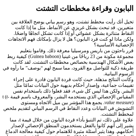
البابون وقراءة مخططات التشتت
تخيل أنك رأيت مخطط تشتت، وهو رسم بياني يوضح العلاقة بين
متغيرين. قد تبحث بشكل غريزي عن الأنماط، مثل ما إذا كانت
النقاط متناثرة بشكل عشوائي أو إذا كانت تشكل اتجاهًا واضحًا.
ولكن ماذا لو كنت قرد البابون؟ هل لا يزال بإمكانك فهم الاتجاهات
الإحصائية الأساسية؟
قرر باحثون من باريس ومرسيليا معرفة ذلك. وقاموا بتعليم
مجموعة مكونة من 23 رباحًا من غينيا (Guinea baboon) كيفية ربط
بعض الأشكال الهندسية بخصائص مخططات التشتت. لقد كانت
طريقة ذكية للتواصل مع القرود، مما سمح لهم “بوصف” ما رأوه في
الرسوم البيانية.
وكانت النتائج مذهلة. حيث كانت قردة البابون قادرة على إجراء
تقييمات جماعية، وإصدار أحكام بديهية حول البيانات تمامًا مثل
البشر. ولكن هذا ليس كل شيء، فقد فعلوا ذلك باستخدام نفس
المقياس الإحصائي الذي يستخدمه البشر، والمعروف باسم قيمة t (
t-
value measure
). يجمع هذا المؤشر بين ميل الاتجاه ومستوى
التشويش في البيانات وعدد النقاط في الرسم البياني لتقديم ملخص
لمخطط التشتت.
علاوة على ذلك، تم التنبؤ بأداء قردة البابون من خلال قيمة t، مما
يشير إلى أنهم كانوا بالفعل يستخدمون المنطق الإحصائي لإصدار
أحكامهم. وهذا يثير أسئلة مثيرة للاهتمام حول كيفية معالجة الدماغ