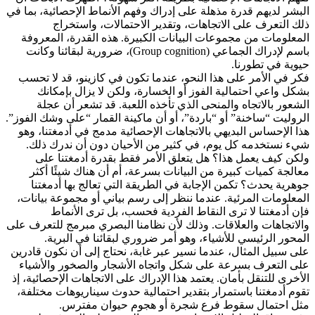
البشر لديهم قدرة مذهلة على إدراك وفهم الأنماط الإحصائية، بما في
ذلك التعرف على الاتجاهات، وتقدير الاحتمالات، واستخراج
المعلومات من مجموعات البيانات الكبيرة. هذه القدرة، المعروفة
باسم لإدراك الجماعي (Group cognition)، ضرورية لبقائنا وكانت
حيوية في تطورنا.
فكر في الأمر على هذا النحو، عندما تكون في كازينو، قد لا تحسب
بشكل واعي احتمالية الفوز أو الخسارة، ولكن لا يزال بإمكانك
الشعور بالاتجاه والمنحى الذي تأخذه اللعبة. قد تشعر أن عجلة
الروليت “ساخنة” أو “باردة”، أو أن ماكينة القمار “على وشك الفوز”.
هذا الإحساس البديهي بالاتجاهات الإحصائية مدمج في أدمغتنا، وهو
شيء نستخدمه كل يوم، في كثير من الأحيان دون أن ندرك ذلك.
ولكن كيف يعمل هذا؟ هل يتعلق الأمر فقط بقدرة أدمغتنا على
معالجة كميات كبيرة من البيانات بسرعة، أم أن هناك شيئًا أكثر
جوهرية يحدث؟ تكمن الإجابة في الطريقة التي تعالج بها أدمغتنا
المعلومات المرئية. عندما ننظر إلى رسم بياني أو مجموعة بيانات،
فإن أدمغتنا لا ترى النقاط الفردية فحسب، بل ترى الأنماط
والاتجاهات والعلاقات. وذلك لأن نظامنا البصري مبرمج للتعرف على
المحور الرئيسي للأشياء، وهو أمر ضروري لبقائنا في البرية.
على سبيل المثال، عندما نسير عبر غابة، نحتاج إلى أن نكون قادرين
على التعرف بسرعة على شكل واتجاه الأشجار والصخور والأشياء
الأخرى للتنقل بأمان. يعتمد هذا الإدراك على الاتجاهات الإحصائية، إذ
تقوم أدمغتنا باستمرار بتقدير احتمالية حدوث سيناريوهات مختلفة،
مثل احتمال سقوط فرع شجرة أو هجوم حيوان مفترس.