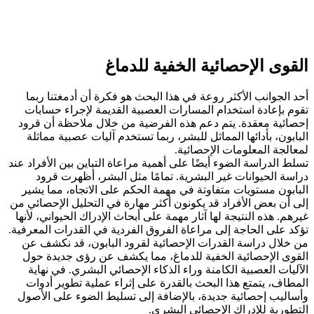
القوى الإحصائية الخفية للدماغ
أحد الجوانب الأكثر روعة في هذا البحث هو فكرة أن أدمغتنا ربما
تقوم بإعادة استخدام المسارات العصبية القديمة لإجراء حسابات
إحصائية معقدة. يتم دعم هذه الفرضية من خلال ملاحظة أن قرود
البابون، بأدائها المماثل للبشر، ربما تستخدم آليات عصبية مماثلة
لمعالجة المعلومات الإحصائية.
تسلط الدراسة الضوء أيضًا على أهمية مراعاة التباين بين الأفراد عند
دراسة الحيوانات غير البشرية. تمامًا مثل البشر، أظهرت قرود
البابون مستويات متفاوتة في مهمة الحكم على الاتجاه، مما يشير
إلى أن بعض الأفراد قد يكونون أكثر مهارة في التحليل الإحصائي من
غيرهم. هذه النتيجة لها آثار مهمة على أبحاث الإدراك الحيواني، لأنها
تؤكد على الحاجة إلى مراعاة الفروق الفردية في القدرات المعرفية.
من خلال دراسة القدرات الإحصائية لقرود البابون، قد نكشف عن
القوى الإحصائية الخفية للدماغ، مما يكشف عن رؤى جديدة حول
الآليات العصبية الكامنة وراء الذكاء الإحصائي البشري. في نهاية
المطاف، يتمتع هذا البحث بالقدرة على إثراء عملية تطوير أدوات
وأساليب إحصائية جديدة، بالإضافة إلى تسليط الضوء على الأصول
التطورية للإدراك الإحصائي البشري.