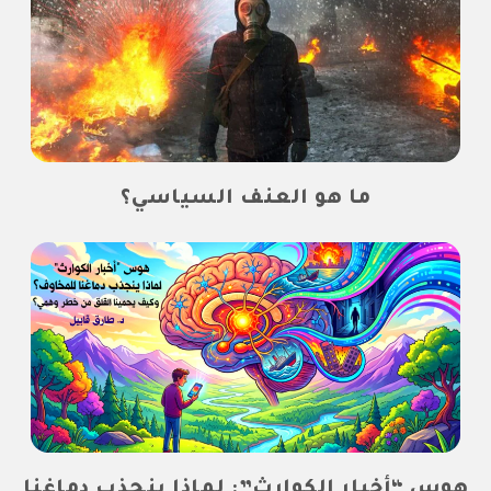
ما هو العنف السياسي؟
هوس “أخبار الكوارث”: لماذا ينجذب دماغنا