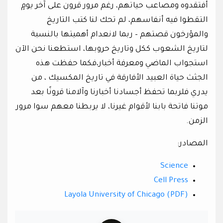
أفتقدوه ومصاعب حياتهم، رغم مرور قرون على آخر يومٍ
التقطوا فيه أنفاسهم، لم تحك لنا كتب التاريخ
والمؤرخون قصتهم – ربما لانعدام أهميتها بالنسبة
لتاريخ الشعوب ككل وتاريخ حروبها، استطعنا نحن الآن
استجواب الماضي ومعرفة أخبار،فكما حفظت هذه
الجثث حياة العبيد الأفارقة في تاريخ المكسيك ، من
يدري فلربما تحفظ أجسادنا أخبارنا وآلامنا قرونًا بعد
موتنا فاتحة بابنا لأقوام غيرنا، لا يربطنا معهم سوا مرور
الزمن.
المصادر:
Science
Cell Press
Layola University of Chicago (PDF)