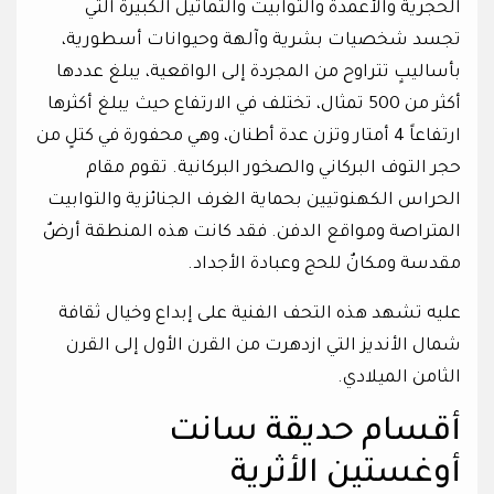
الحجرية والأعمدة والتوابيت والتماثيل الكبيرة التي
تجسد شخصيات بشرية وآلهة وحيوانات أسطورية،
بأساليبٍ تتراوح من المجردة إلى الواقعية، يبلغ عددها
أكثر من 500 تمثال، تختلف في الارتفاع حيث يبلغ أكثرها
ارتفاعاً 4 أمتار وتزن عدة أطنان، وهي محفورة في كتلٍ من
حجر التوف البركاني والصخور البركانية. تقوم مقام
الحراس الكهنوتيين بحماية الغرف الجنائزية والتوابيت
المتراصة ومواقع الدفن. فقد كانت هذه المنطقة أرضٌ
مقدسة ومكانٌ للحج وعبادة الأجداد.
عليه تشهد هذه التحف الفنية على إبداع وخيال ثقافة
شمال الأنديز التي ازدهرت من القرن الأول إلى القرن
الثامن الميلادي.
أقسام حديقة سانت
أوغستين الأثرية