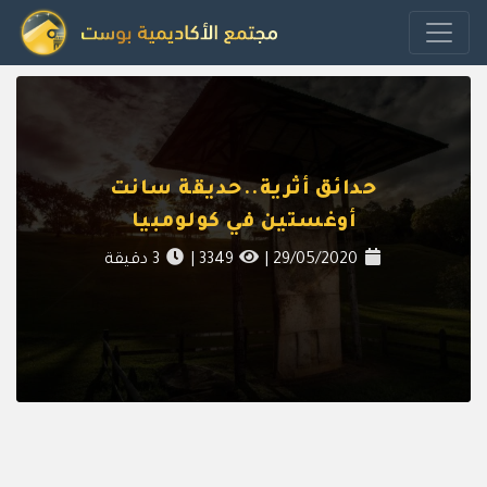
حدائق أثرية..حديقة سانت
أوغستين في كولومبيا
29/05/2020
|
3349
|
3
دقيقة