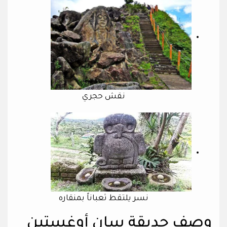
نقش حجري
نسر يلتقط ثعباناً بمنقاره
وصف حديقة سان أوغستين