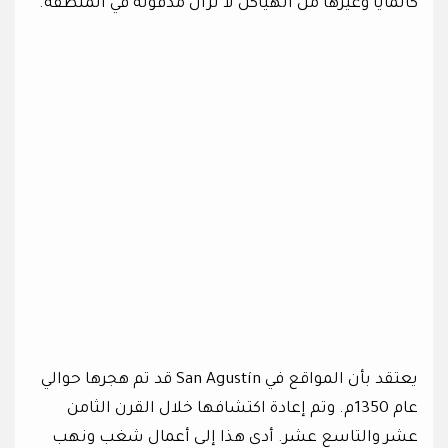
كالمايا وغيرها من الهياكل لا تزال مدفونة في المنطقة.
يعتقد بأن المواقع في San Agustín قد تم هجرها حوالي
عام 1350م. وتم إعادة اكتشافها خلال القرن الثامن
عشر والتاسع عشر. أدى هذا إلى أعمال شغب ونهب