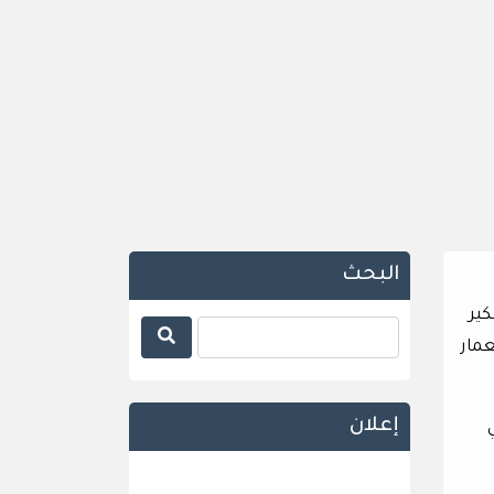
البحث
كير
مار
إعلان