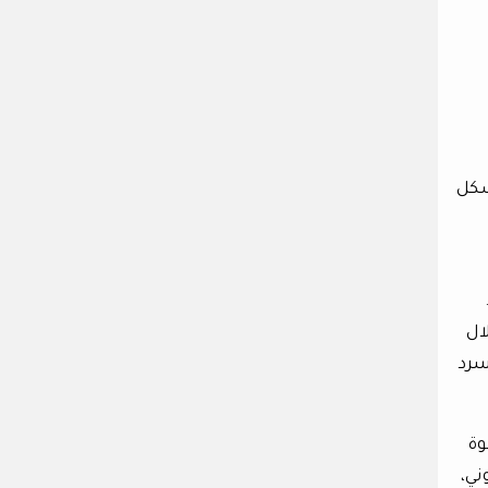
شكل
ال
سرد
وة
ني،