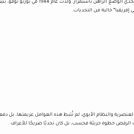
ومصممة رقصات مشهورة، دأبت أكوني على تحدي الوضع الراهن باستمرار. وُلدت عام 1944 في بورتو نو
إفريقيا” خالية من التحديات.
نصرية والنظام الأبوي، لم تُثبط هذه العوامل عزيمتها، بل دفع
 الرقص خطوة جريئة فحسب، بل كان تحديًا صريحًا للأعراف