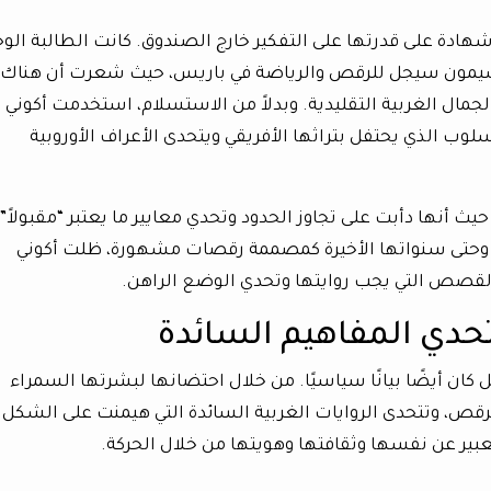
شهادة على قدرتها على التفكير خارج الصندوق. كانت الطالبة الوح
سيمون سيجل للرقص والرياضة في باريس، حيث شعرت أن هناك
الجمال الغربية التقليدية. وبدلاً من الاستسلام، استخدمت أكوني 
لوب الذي يحتفل بتراثها الأفريقي ويتحدى الأعراف الأوروبية
يث أنها دأبت على تجاوز الحدود وتحدي معايير ما يعتبر “مقبولاً”
ة وحتى سنواتها الأخيرة كمصممة رقصات مشهورة، ظلت أكوني
قصص التي يجب روايتها وتحدي الوضع الراهن.
حدي المفاهيم السائدة
كان أيضًا بيانًا سياسيًا. من خلال احتضانها لبشرتها السمراء
الرقص، وتتحدى الروايات الغربية السائدة التي هيمنت على الشكل
عبير عن نفسها وثقافتها وهويتها من خلال الحركة.