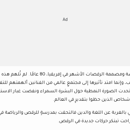
Ad
أتمت جيرمين أكوني Germaine Acogny؛ الراقصة ومصممة الرقصات الأشهر في إفريقيا، 80 عامًا. لم تُلهم هذه
 وإنما امتد تأثيرها إلى مجتمعٍ عالمي من الفنانين ألهمتهم للتف
دت الصورة النمطية حول البشرة السمراء ونفضت غبار الاستع
شخاص الذين حظوا بتقديرٍ في العالم.
 بالغربة عن اللغة والدين فالتحقت بمدرسةٍ للرقص والرياضة في