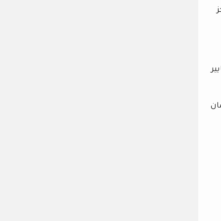
ز
ير
ان