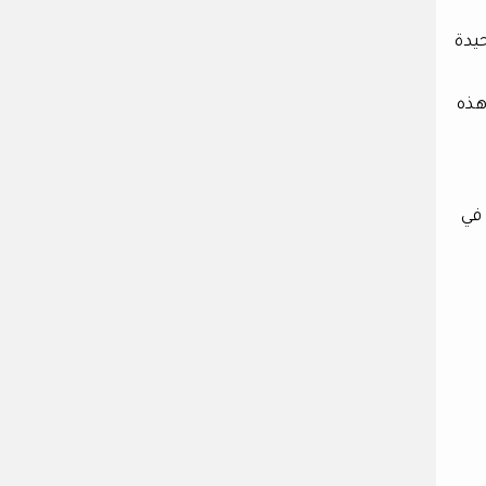
يدة
هذه
 في