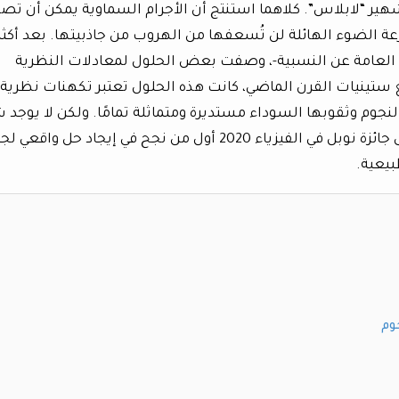
هير “لابلاس”. كلاهما استنتج أن الأجرام السماوية يمكن أن تص
عة الضوء الهائلة لن تُسعفها من الهروب من جاذبيتها. بعد أكثر
ه العامة عن النسبية-، وصفت بعض الحلول لمعادلات النظرية
ستينيات القرن الماضي، كانت هذه الحلول تعتبر تكهنات نظرية
لنجوم وثقوبها السوداء مستديرة ومتماثلة تمامًا. ولكن لا يوجد 
مثالي في الكون وقد كان “روجر بنروز” الحائز على جائزة نوبل في الفيزياء 2020 أول من نجح في إيجاد حل و
بيعية.
وم