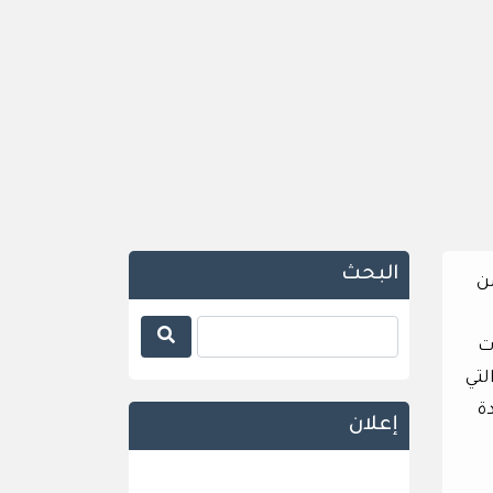
البحث
ن
ت
لتي
ة
إعلان