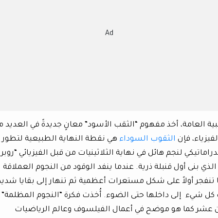
Ad
ية العامة، أخذ مفهوم “الثقب الأسود” معانٍ جديدةً في العديد م
فيزياء، فإن
الثقوب السوداء
هي نقطة النهاية الطبيعية لتطور
راماتيكي لنجم هائل في نهاية الثلاثينيات من قبل الفيزيائي “روبر
لذي بنى أول قنبلة ذرية. عندما ينفد الوقود من النجوم العملاقة ا
تنفجر أولاً على شكل مستعرات أعظمية ثم تنهار إلى بقايا شديد
ب كل شيء إلى داخلها حتى الضوء. أُخذت فكرة “النجوم المظلمة”
ثامن عشر كما هو موضح في أعمال الفيلسوف وعالم الرياضيات