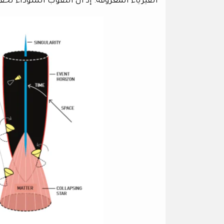
الفيزياء المعروفة؛ إذ أن الثقوب السوداء تخفي