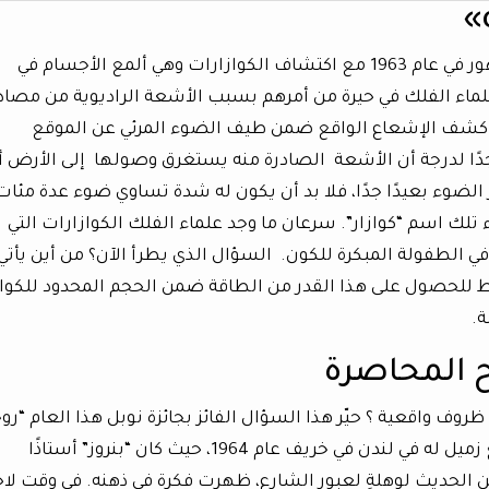
عادت مسألة وجود الثقوب السوداء إلى الظهور في عام 1963 مع اكتشاف الكوازارات وهي ألمع الأجسام في
علماء الفلك في حيرة من أمرهم بسبب الأشعة الراديوية من مصاد
عذراء. وأخيرًا كشف الإشعاع الواقع ضمن طيف الضوء المرئي عن الموقع
الذ اتضح أنه بعيد جدًا لدرجة أن الأشعة الصادرة منه يستغرق وصولها إلى الأرض أ
الضوء بعيدًا جدًا، فلا بد أن يكون له شدة تساوي ضوء عدة مئا
لك اسم “كوازار”. سرعان ما وجد علماء الفلك الكوازارات التي
ي الطفولة المبكرة للكون. السؤال الذي يطرأ الآن؟ من أين يأتي
 للحصول على هذا القدر من الطاقة ضمن الحجم المحدود للكواز
ة.
 المحاصرة
 واقعية ؟ حيّر هذا السؤال الفائز بجائزة نوبل هذا العام “روج
بنروز”. الجواب، كما يتذكره لاحقًا، أثناء نزهة مع زميل له في لندن في خريف عام 1964، حيث كان “بنروز” أستاذًا
عن الحديث لوهلةٍ لعبور الشارع، ظهرت فكرة في ذهنه. في وقت لا