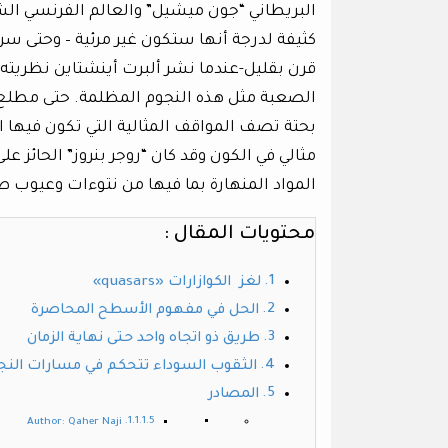
البريطاني “جون ميشيل” والعالم الفرنسي الش
كثيفة لدرجة أنها ستكون غير مرئية – وحتى سر
قرن بقليل-عندما نشر ألبرت أينشتاين نظريت
الصعبة مثل هذه النجوم المظلمة. حتى مطلع 
بحتة تصف المواقف المثالية التي تكون فيها ا
المواد المنهارة بما فيها من نتوءات وعيوب ط
محتويات المقال :
لغز الكوازارات «quasars»
الحل في مفهوم الأسطح المحاصرة
طريق ذو اتجاه واحد حتى نهاية الزمان
الثقوب السوداء تتحكم في مسارات النج
المصادر
Author: Qaher Naji