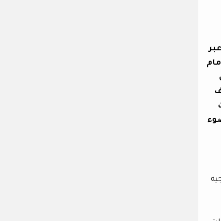
عبر
مام
ن
ف
ضوء
يه