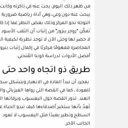
من ظهر ذلك اليوم، بحث عنه في ذاكرته وكانت 
يبحث عنه دون وعي، وهي أداة رياضية ضروري
التوجه نحو المركز وذلك بغض النظر عما إذا ك
تمكّن “روجر بنزور” من إثبات أن الثقب الأسود ي
لا حصر لها وحتى الآن لا توجد نظرية لكيفية 
المحاصرة مفهومًا مركزيًا في إكمال إثبات بنرو
أفضل الأدوات لدراسة كوننا المُنحني.
طريق ذو اتجاه واحد حتى ن
بمجرد أن تبدأ المادة في الانهيار ويتشكل سط
للعودة ، كما في القصة التي رواها الفيزيائي 
الهند. تدور القصة حول اليعسوب ويرقاتها الت
تَعِدُ بأنها ستخبر أصدقاءها كيف تبدو الحياة 
السطح وتطير بعيدًا مثل اليعسوب لا تعود. ون
الجانب الآخر.