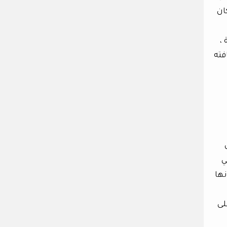
ان
،
فته
ي
نها
لى