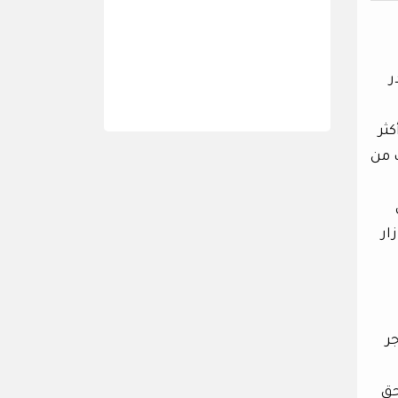
ر
كثر
ت من
ار
ر
حق