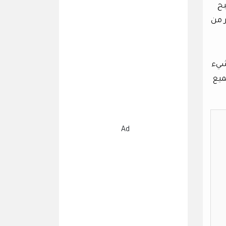
بح
 من
شيء
اقعي لجميع
Ad