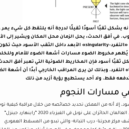
 يشكل ثقبًا أسودًا ثقيلًا لدرجة أنه يلتقط كل شيء يمر 
. في أفق الحدث، يحل الزمان محل المكان ويشير إلى الأ
فقط. يحمل دفق الزمان كل شيء نحو «التفرد-singularity» الأبعد داخل الثقب الأسود حيث تكو
ن. يُظهر مخروط الضوء مسارات أشعة الضوء للأمام وللخل
كل ثقبًا أسود فإن المخاريط الضوئية التي تعبر أفق الحدث
 التفرد. وبذلك لن يرى المراقب الخارجي أبدًا أن أشعة ال
دفعه فقط. ولا أحد يستطيع رؤية أزيد من ذلك
ي مسارات النجوم
سود، إلا أنه من الممكن تحديد خصائصه من خلال مراقبة كيفية توج
جاذبيته الهائلة لحركات النجوم المحيطة. يقود العالمان الحائزان على نوبل في الفيزياء 2020 “راينهارد جينزل”
 مركز مجرتنا- درب التبانة- والتي تبدو من المسقط العمودي