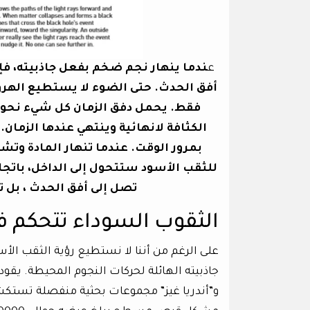
ع
ندما ينهار نجم ضخم بفعل جاذبيته، فإنه
أفق الحدث. حتى الضوء لا يستطيع الهروب
الكثافة لانهائية وينتهي عندها الزما
بمرور الوقت. عندما تنهار المادة وتش
للثقب الأسود ستتحول إلى الداخل، باتجاه
تصل إلى أفق الحدث ، بل ت
الثقوب السوداء تتحكم ف
على الرغم من أننا لا نستطيع رؤية الثقب الأ
و”أندريا غيز” مجموعات بحثية منفصلة تستكشف