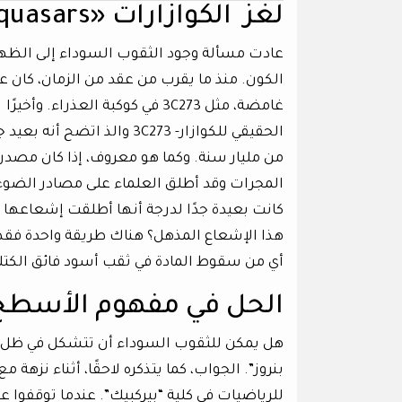
لغز الكوازارات «quasars»
الكون. منذ ما يقرب من عقد من الزمان، كان 
غامضة، مثل 3C273 في كوكبة ال
الحقيقي للكوازار- 3C273 و
من مليار سنة. وكما هو معروف، إذا كان مصدر 
المجرات وقد أطلق العلماء على مصادر الضوء ت
كانت بعيدة جدًا لدرجة أنها أطلقت إشعاعها ف
هذا الإشعاع المذهل؟ هناك طريقة واحدة فقط
أي من سقوط المادة في ثقب أسود فائق الكتل
الحل في مفهوم الأسطح
هل يمكن للثقوب السوداء أن تتشكل في ظل ظروف
للرياضيات في كلية “بيركبيك”. عندما توقفوا 