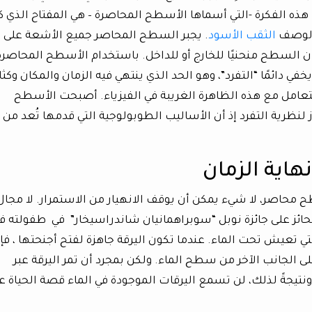
هذه الفكرة -التي أسماها الأسطح المحاصرة – هي المفتاح الذي ك
ة لوصف
الثقب الأسود
. يجبر السطح المحاصر جميع الأشعة على
ان السطح منحنيًا للخارج أو للداخل. باستخدام الأسطح المحاصرة 
خفي دائمًا “التفرد”، وهو الحد الذي ينتهي فيه الزمان والمكان وكثا
التعامل مع هذه الظاهرة الغريبة في الفيزياء. أصبحت الأسطح
ز لنظرية التفرد إذ أن الأساليب الطوبولوجية التي قدمها تُعد من
هاية الزمان
ح محاصر، لا شيء يمكن أن يوقف الانهيار من الاستمرار. لا مجال
والحائز على جائزة نوبل “سوبراهمانيان شاندراسيخار” في طفولته ف
ي تعيش تحت الماء. عندما تكون اليرقة جاهزة لفتح أجنحتها ، فإ
على الجانب الآخر من سطح الماء. ولكن بمجرد أن تمر اليرقة عبر
تيجةً لذلك، لن تسمع اليرقات الموجودة في الماء قصة الحياة ع