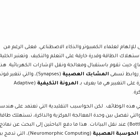
للإلهام لعلماء الكمبيوتر والذكاء الاصطناعي. فعلى الرغم من
 استهلاك الطاقة وقدرة خارقة على التعلم والتكيف. وتعتبر الخلية
أساسية للدماغ، حيث تقوم باستقبال ومعالجة ونقل الإشارات الكهربائية. هذ
ر روابط تسمى
المشابك العصبية
(Synapses)، والتي تتغير قوت
 على التغيير هي ما يعرف بـ
المرونة التكيفية
(Adaptive
اكي هذه الوظائف. لكن الحواسيب التقليدية التي تعتمد على هندس
ن نيومان” (Von Neumann Architecture) والتي تفصل بين وحدة المعالجة المركزية والذاكرة، تستهلك طاقة
كبيرة وتواجه ما يعرف بـ “عنق الزجاجة” (Bottleneck) عند نقل البيانات. هذا ما دفع الباحثين إلى البحث عن نماذج
الحوسبة العصبية
(Neuromorphic Computing)، التي تدمج