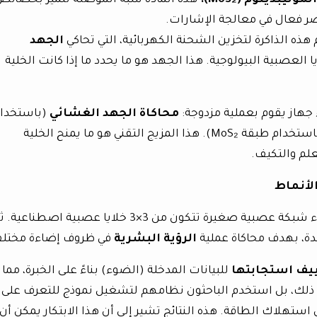
لموليبدينوم (
MoS₂
):
هذه المادة شبه الموصلة تتميز بخصائص
صر فعال في معالجة الإشارات.
هذه الذاكرة لتخزين الشحنة الكهربائية، التي تحاكي
الجهد
Membrane P) للخلايا العصبية البيولوجية. هذا الجهد هو ما يحدد ما إذا كانت الخلية
 جهاز يقوم بعملية مزدوجة:
محاكاة الجهد الغشائي
(باستخدا
(باستخدام طبقة MoS₂). هذا المزيج التقني هو ما يمنح الخلية
علم والتكيف.
لأنماط
لاختبار مدى فعالية ابتكارهم، قام الباحثون ببناء شبكة عصبية صغيرة تتكون من 3×3 خلايا عصبية اصطناعي
ة، بهدف محاكاة عملية
الرؤية البشرية
في ظروف إضاءة مختلف
يف استجابتها
للبيانات المدخلة (الضوء) بناءً على الخبرة، مما
لى ذلك، بل استخدم الباحثون نظامهم لتشغيل نموذج للتعرف على
ي استهلاك الطاقة. هذه النتائج تشير إلى أن هذا الابتكار يمكن أن