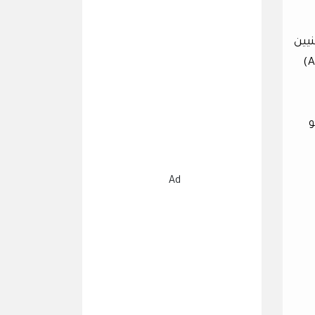
يين
(Fudan University) من تطوير نوع جديد من الخلايا العصبية الاصطناعية (Artificial Neurons)
و
Ad