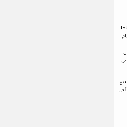
ها
ام
ن
اض
سيع
ً في