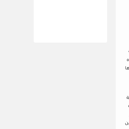
ه
ها
ة
 بين