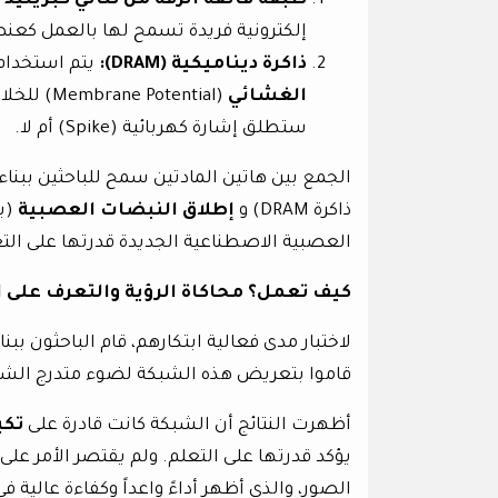
طبقة فائقة الرقة من ثنائي كبريتيد ا
إلكترونية فريدة تسمح لها بالعمل كعن
ذاكرة ديناميكية (
DRAM
):
يتم استخدام 
الغشائي
(otential
ستطلق إشارة كهربائية (Spike) أم لا.
الجمع بين هاتين المادتين سمح للباحثين ببناء
ذاكرة DRAM) و
إطلاق النبضات العصبية
العصبية الاصطناعية الجديدة قدرتها على الت
كيف تعمل؟ محاكاة الرؤية والتعرف على ا
قاموا بتعريض هذه الشبكة لضوء متدرج الشد
أظهرت النتائج أن الشبكة كانت قادرة على
تكي
يؤكد قدرتها على التعلم. ولم يقتصر الأمر ع
الصور، والذي أظهر أداءً واعداً وكفاءة عالية ف