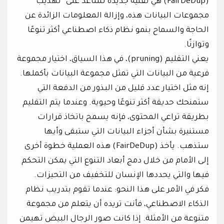
(FairDeDup) هي تقنية جديدة تساعد على “تهذيب”
مجموعات البيانات هذه، وإزالة المعلومات الزائدة عن
الحاجة والسماح بنمو نظام ذكاء اصطناعي أكثر تنوعًا
وتوازنًا.
يعني التقليم (pruning)، في هذا السياق، اختيار مجموعة
فرعية من البيانات التي تمثل مجموعة البيانات بأكملها.
إنه مثل اختيار عدد قليل من البذور من الدفعة التي
ستمنحك حديقة أكثر تنوعًا وحيوية. وعندما يتم التقليم
بطريقة تراعي المحتوى، فإنه يسمح باتخاذ قرارات
مستنيرة بشأن أجزاء البيانات التي ستبقى وأيها
ستذهب. يأخذ (FairDeDup) هذه العملية خطوة أخرى
إلى الأمام من خلال دمج أبعاد التنوع التي يمكن التحكم
فيها والتي يحددها الإنسان للتخفيف من التحيزات.
فكر في الأمر على هذا النحو: عندما تقوم بتدريب نظام
الذكاء الاصطناعي، فأنت تريده أن يتعلم من مجموعة
متنوعة من الأمثلة. إذا كانت صور الرجال البيض تهيمن