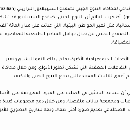
وفي الدراسة، تم استخدام نماذج الذكاء الاصطناعي لمحاكاة التنوع الجيني لضفدع السيبيلا
sibilator frog) والضفدع الحبيبي (granular toad). أظهرت النتائج أن التنوع الجيني لضفدع السيبيلاتور قد تش
انية، مثل تغير المواطن البيئية، التي حدثت على مدار المائة ألف
ي للضفدع الحبيبي من خلال عوامل المناظر الطبيعية المعاصرة، م
لمضيافة.
حداث الديموغرافية الأخيرة، بما في ذلك النمو البشري وتغير
التفاعلات المعقدة التي تشكل تطور الأنواع. ومن خلال محاكاة
أعمق للآليات المعقدة التي تدفع التنوع الجيني والتكيف.
ي أن تساعد الباحثين في التغلب على القيود المفروضة على الأسا
فتراضات ومجموعة بيانات منفصلة. ومن خلال دمج مجموعات كبيرة 
 الاصطناعي تقديم صورة أكثر اكتمالا ودقة للتاريخ التطوري للأنو