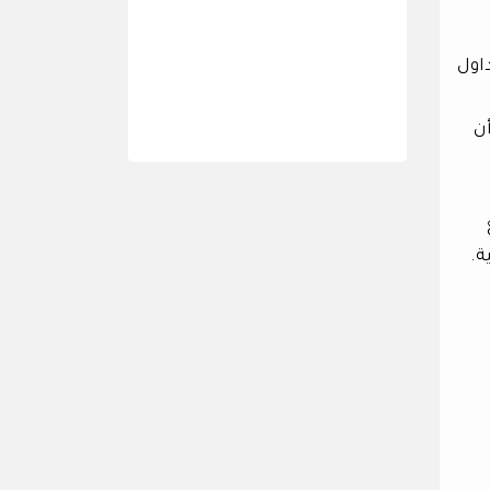
اول
أن
ة.