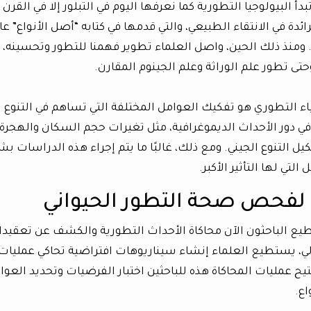
بدأ البيولوجيا التطورية كما نعرفها اليوم في التبلور إلا في القرن
ة في الانتقاء الطبيعي، والتي قدمها في كتابه “أصل الأنواع” عا
ث. ومنذ ذلك الحين، واصل العلماء تطوير فهمنا للتطور وتحسينه، بد
حتى تطور علم الوراثة وعلم الجينوم المقارن.
ياء التطوري هو تفكيك العوامل المختلفة التي تساهم في التنوع
قيق في دور الأحداث الديموغرافية، مثل تغيرات حجم السكان والهجرة،
ل التنوع الجيني. ومع ذلك، غالبًا ما يتم إجراء هذه الدراسات ب
ي لها التأثير الأكبر.
 لفحص صحة التطور الحيواني
ماذج الذكاء الاصطناعي (AI)، يستطيع الباحثون الآن محاكاة الأحداث التطورية والكشف عن تعقي
آلي، يستطيع العلماء إنشاء سيناريوهات افتراضية تحاكي عمليات
وتتيح عمليات المحاكاة هذه للباحثين اختبار الفرضيات وتحديد العوا
اع.