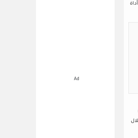
داة
Ad
لال