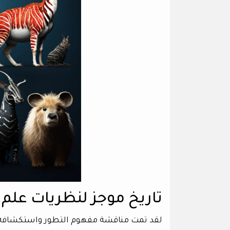
تاريخ موجز لنظريات علم 
لقد تمت مناقشة مفهوم التطور واستكشافه لع