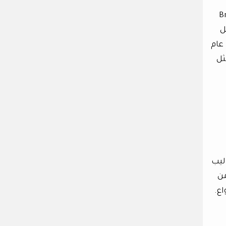
تور البرازيلي (Brazilian
كل
 عام
ثل
ليب
من
اع.