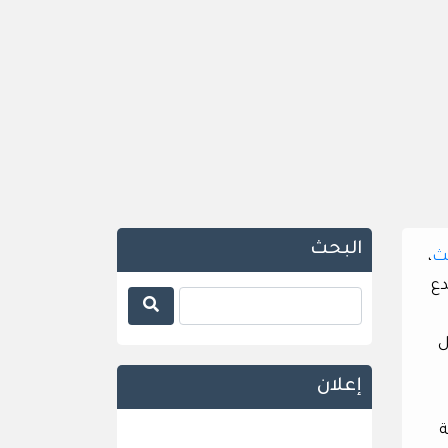
البحث
ث
،
دع
ل
إعلان
ة