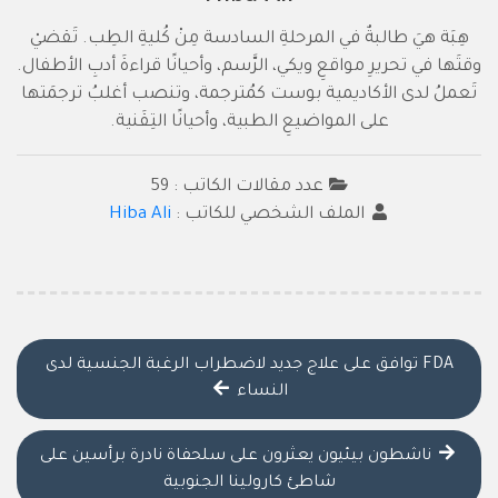
هِبَة هيَ طالبةٌ في المرحلةِ السادسة مِنْ كُليةِ الطِب. تَقضيْ
وقتَها في تحريرِ مواقعِ ويكي، الرَّسم، وأحيانًا قراءةَ أدبِ الأطفال.
تَعملُ لدى الأكاديمية بوست كمُترجمة، وتنصب أغلبُ ترجمَتها
على المواضيعِ الطبية، وأحيانًا التِقَنية.
عدد مقالات الكاتب : 59
الملف الشخصي للكاتب :
Hiba Ali
FDA توافق على علاج جديد لاضطراب الرغبة الجنسية لدى
النساء
ناشطون بيئيون يعثرون على سلحفاة نادرة برأسين على
شاطئ كارولينا الجنوبية