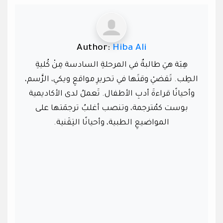
Author:
Hiba Ali
هِبَة هيَ طالبةٌ في المرحلةِ السادسة مِنْ كُليةِ
الطِب. تَقضيْ وقتَها في تحريرِ مواقعِ ويكي، الرَّسم،
وأحيانًا قراءةَ أدبِ الأطفال. تَعملُ لدى الأكاديمية
بوست كمُترجمة، وتنصب أغلبُ ترجمَتها على
المواضيعِ الطبية، وأحيانًا التِقَنية.