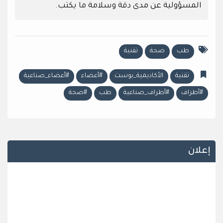
المسؤولية عن مدى دقة وسلامة ما يكتب.
طب
صحة
تقنية
تقنية
الأكاديمية_بوست
#أعضاء
#أعضاء_صناعية
#أطراف
#أطراف_صناعية
طب
#صحة
إعلان