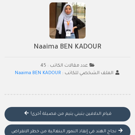
Naaima BEN KADOUR
عدد مقالات الكاتب : 45
الملف الشخصي للكاتب :
Naaima BEN KADOUR
قيام الدلافين بتبني يتيم من فصيلة أخرى!
نجاح الهند في إنقاذ النمور البنغالية من خطر الانقراض