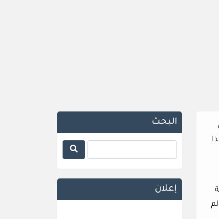
البحث
ن
ا
إعلان
ة
لم