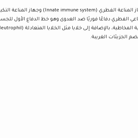
يتكون الجهاز المناعي من فرعين رئيسيين: جهاز المناعة الفطري (Innate immune system) وجهاز المن
). يوفر الجهاز المناعي الفطري دفاعًا فوريًا ضد العدوى وهو خط الدفاع الأول للجس