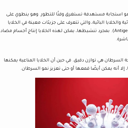
ي هو استجابة مستهدفة تستغرق وقتًا للتطور. وهو ينطوي على
ية والخلايا البائية، والتي تتعرف على جزيئات معينة في الخلايا
السرطانية، والمعروفة باسم المستضدات (Antigen). بمجرد تنشيطها، يمكن لهذه الخلايا إنتاج أجسام مضاد
اشرة.
 السرطان هي توازن دقيق. في حين أن الخلايا المناعية يمكنها
 إلا أنه يمكن أيضًا قمعها أو حتى تعزيز نمو السرطان.