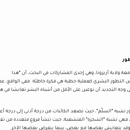
ور
يسورة كاي ريد (Kaye Reed) من جامعة ولاية أريزونا، وهي إحدى المشاركات في البحث، أن “هذا
عن التطور البشري كعملية خطية هي فكرة خاطئة. ففي الواقع، عم
ى وجه التحديد أن نوعين على الأقل من أشباه البشر تعايشا في ه
ر تشبه “السلّم”، حيث تصعد الكائنات من درجة أدنى إلى درجة أعل
شاف، فهي تشبه “الشجرة” المتشعبة، حيث تنشأ فروع متعددة من ن
وقد يتعايش بعضها مع بعض، بينما ينقرض بعضها الآخر.