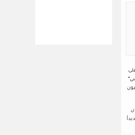
لى
سي”
ل حوالي 3.2 مليون
لأسنان
ديداً