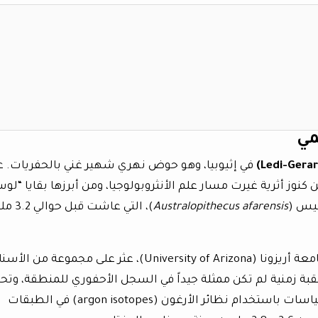
مي
في إثيوبيا، وهو حوض نهري شهير غني بالحفريات. ع
وز أثرية غيرت مسار علم الأنثروبولوجيا، ومن أبرزها بقايا “لو
Australopithecus afarensis
)، التي عاشت قب
الجديد هو أن الفريق البحثي، الذي تشير إليه جامعة أريزونا (University of Arizona)، عثر على مجموعة من ا
Awash River)، تعود إلى حقبة زمنية لم تكن ممثلة جيداً في السجل الأحفوري للمنطقة، وتح
ما بين 2.5 و 3 ملايين سنة مضت. أظهرت القياسات باستخدام نظائر الأرغون (argon isotopes) في الطبقات