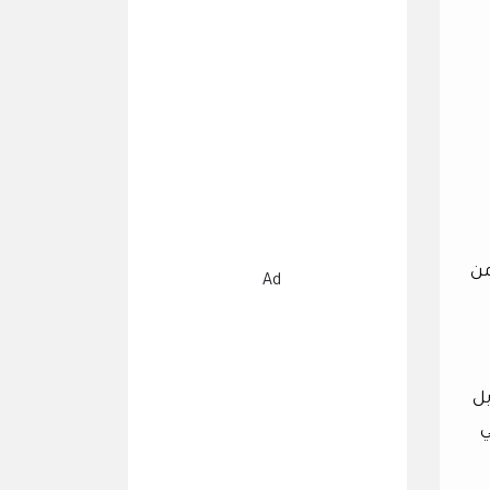
من
Ad
 بل
ي