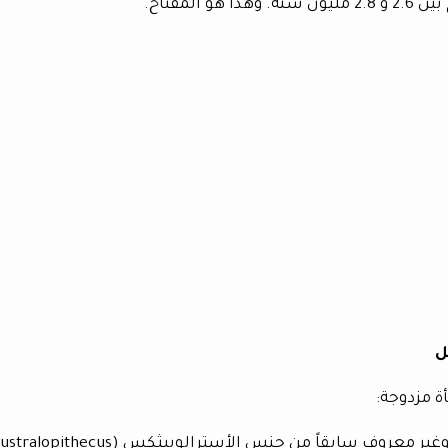
المفتاح.
ل
ة مزدوجة: