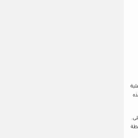
لية
ذه
ى.
قطة