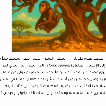
ان يُعتقد لفترة طويلة أن التطور البشري مسار خطي بسيط، يبدأ 
 إلى الإنسان العاقل (
Homo sapiens
) الذي ننتمي إليه اليوم. لكن
 تروي قصة أكثر تعقيداً وتشويقاً. فقد كشف فريق دولي من علماء
الحفريات عن بقايا أثرية مذهلة، عبارة عن أسنان لنوعين مختلفين من أشباه البشر (Hominins)، عاشا في نفس
ما يقرب من 2.6 إلى 2.8 مليون سنة. هذا الاكتشاف لا يضيف فقط فصلاً جديداً إلى كتاب تاريخنا،
ر البشري كانت متشعبة ومعقدة، وأن أسلافنا لم يكونوا وحيدين ف