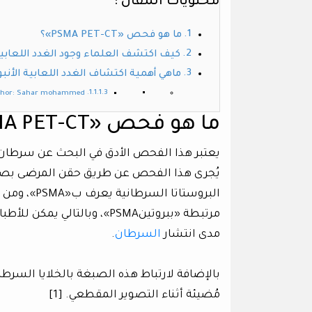
محتويات المقال :
ما هو فحص «PSMA PET-CT»؟
كيف اكتشف العلماء وجود الغدد اللعابية
ماهي أهمية اكتشاف الغدد اللعابية الأنبو
thor: Sahar mohammed
ما هو فحص «PSMA PET-CT»؟
يعتبر هذا الفحص الأدق في البحث عن سرطان 
يُجرى هذا الفحص عن طريق حقن المرضى بصب
البروستاتا
مرتبطة «ببروتينPSMA»، وبالت
مدى انتشار
السرطان
.
بالإضافة لارتباط هذه الصبغة بالخلايا السرطان
مُضيئة أثناء التصوير المقطعي. [1]