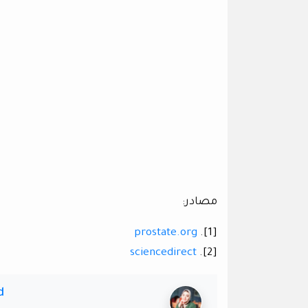
مصادر:
prostate.org
[1].
sciencedirect
[2].
d