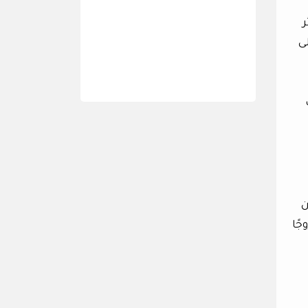
ر
ى
 تحت
ن
وجًا