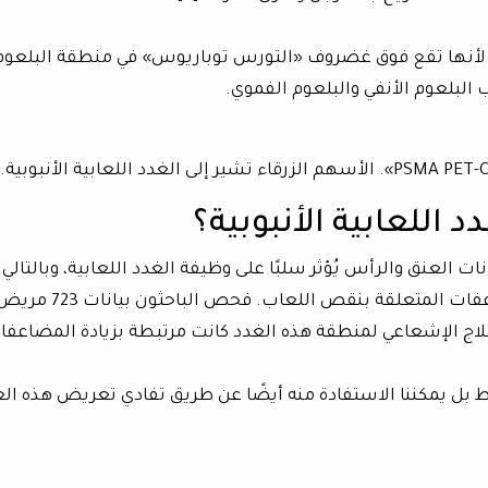
ية» لأنها تقع فوق غضروف «التورس توباريوس» في منطقة البلعوم
 البلعوم الأنفي والبلعوم الفموي.
اللعابية الأنبوبية؟
ات العنق والرأس يُؤثر سلبًا على وظيفة الغدد اللعابية، وبالتالي
تعرُّض هذه الغدد للإشعاع سيزيد من المضاعفات المتعلقة بنقص اللعاب. فحص الباحثون بيانات 3
لاج الإشعاعي لمنطقة هذه الغدد كانت مرتبطة بزيادة المضاعفا
 بل يمكننا الاستفادة منه أيضًا عن طريق تفادي تعريض هذه ال