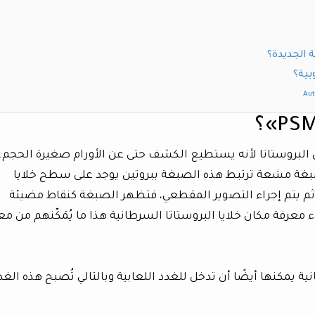
 الجديدة؟
بية؟
Au
البروستاتا لأنه يستطيع الكشف حتى عن الأورام صغيرة الحجم.
غة مشعة ترتبط هذه الصبغة ببروتين يوجد على سطح خلايا
 السرطانية يعرف ب«PSMA»، ومن ثم يتم إجراء التصوير المقطعي، فتظهر الصبغة كنقاط مضيئة
الي يمكن للأطباء معرفة مكان خلايا البروستاتا السرطانية هذا ما يُمَكّنهم من م
ية يمكنها أيضًا أن تدخل للغدد اللعابية وبالتالي تُصبح هذه الغد