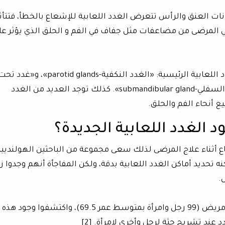
ت العنق والرأس تتعرض الغدد اللعابية للإشعاع بالخطأ، فتتأث
ي المرضى من مضاعفات مثل جفاف في الفم و الحلق الذي يؤثر عل
يحتوي جسم الإنسان على ثلاثة أزواج من الغدد اللعابية الرئيسية: «الغدد النكفية-parotid glands»، و«غدد
اللسان-sublingual gland»، و«غدد تحت الفك السفلي-submandibular gland». كذلك توجد العديد من الغدد
ع أنحاء الفم والحلق.
الغدد اللعابية الجديدة؟
اع أثناء علاج المرضى لذلك سعى مجموعة من الباحثين الهولنديي
ا إذا كان فحص «PSMA PET-CT» يمكنه تحديد أماكن الغدد اللعابية بدقة، ولكن المفاجأة أنهم وجدوا ز
.
للتأكد من وجود هذه الغدد صوّر الباحثون 100 مريض (99 رجل وامرأة بمتوسط عمر 69.5)، واكتشفوا وجود هذه
عند تشريح جثة لرجل وأخرى لامرأة. [2]