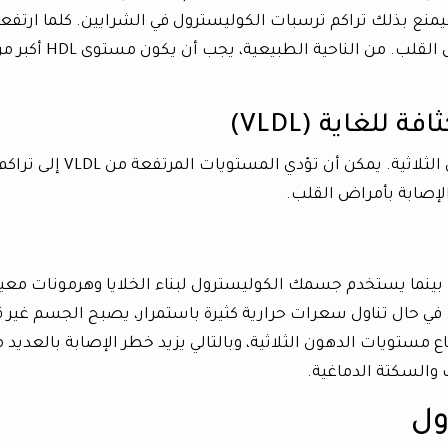
منع بذلك تراكم ترسبات الكوليسترول في الشرايين. كلما ارتف
مستويات HDL، انخفض خطر الإصابة بأمراض القلب. من الناحية الطبيعية، يجب أن يكون مس
للغاية (VLDL)
نوع من الكوليسترول يحمل المزيد من الدهون الثلاثية. يمكن أن تؤدي المستويات المرتفعة من VLDL إلى ت
الإصابة بأمراض القلب.
بينما يستخدم جسمك الكوليسترول لبناء الخلايا وهرمونات معين
في حال تناول سعرات حرارية كثيرة باستمرار، يصبح الجسم غير ق
ع مستويات الدهون الثلاثية، وبالتالي يزيد خطر الإصابة بالعديد 
والسكتة الدماغية.
ول