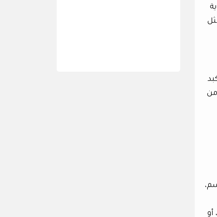
ة
ثل
بد
من
سم،
أو