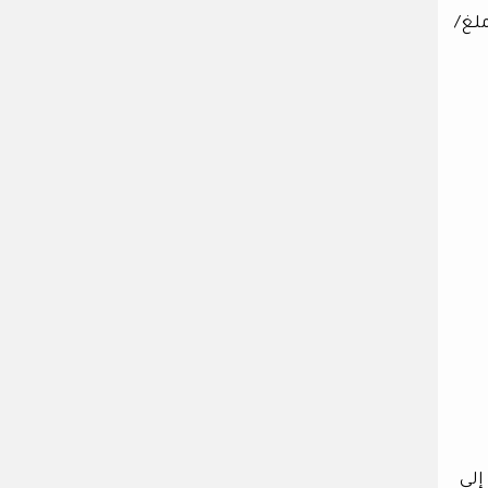
رتفع مستوى LDL، زاد خطر الإصابة بأمراض القلب. القيمة الطبيعية لل LDL أقل من 130 ملغ/
إلى