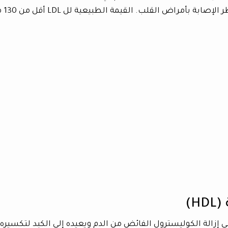
سكتة دماغية. كلما ا
H)
ى إزالة الكوليسترول الفائض من الدم ويعيده إلى الكبد لتكسيره 