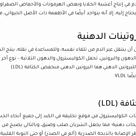
 في إنتاج أغشية الخلايا وبعض الهرمونات والأحماض الصفراوي
ج إليه، إلا أنه يتواجد أيضًا في الأطعمة ذات الأصل الحيواني، م
وتينات الدهنية
 أن ينتقل عبر الدم من تلقاء نفسه، وللمساعدة في نقله، ينتج الك
هون والبروتين، تحمل الكوليسترول والدهون الثلاثية – نوع أخر 
الدهون – عبر مجرى الدم. الشكلان الرئيسيان للبروتين الدهني هما البروتين الدهني منخفض الكثافة (LDL)
 (LDL)
ئات الكوليسترول من موقع تخليقه في الكبد إلى جميع أنحاء الج
حات دهنية؛ مما يجعل الشريان صلب وضيق، وبالتالي يصبح من
الإصابة بالذبحة الصدرية (ألم في الصدر) أو حتى النوبة القلبية، 