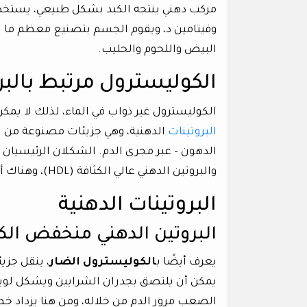
مركب دهني ينتجه الكبد بشكل طبيعي، يستخدم
وفيتامين د، ويقوم الجسم بتصنيع معظم ما يحتا
البيض واللحوم والحليب.
الكوليسترول مرتبط بالبر
الكوليسترول غير ذواب في الماء، لذلك لا يمكن
البروتينات
الدهنية، وهي جزيئات مصنوعة من الد
والبروتين الدهني عالي الكثافة (HDL)، وهناك أيضًا VLDL.
البروتينات الدهنية
البروتين الدهني منخفض الكثافة
يعرف أيضًا ب
الكوليسترول الضار
، ينقل جزي
يمكن أن يلتصق بجدران الشرايين ويشكل لوي
الصعب مرور الدم من خلاله، ومن هنا يزداد خطر 