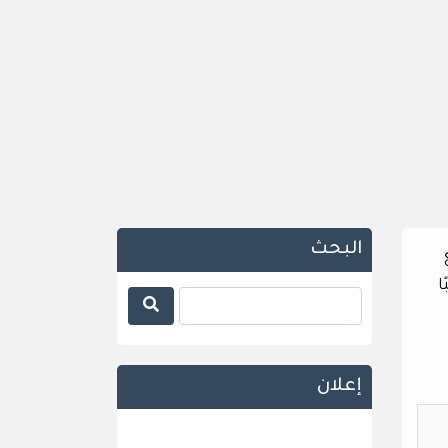
البحث
بلغ
ا
إعلان