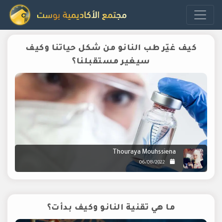
كيف غيّر طب النانو من شكل حياتنا وكيف
سيغير مستقبلنا؟
Thouraya Mouhssiena
06/08/2022
ما هي تقنية النانو وكيف بدأت؟