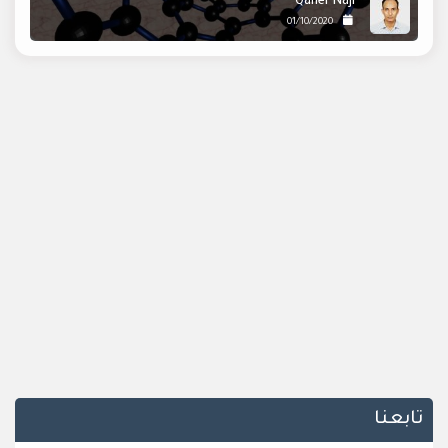
Qaher Naji
01/10/2020
تابعنا