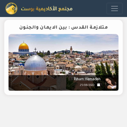
متلازمة القدس : بين الايمان والجنون
Riham Hamadeh
25/08/2020