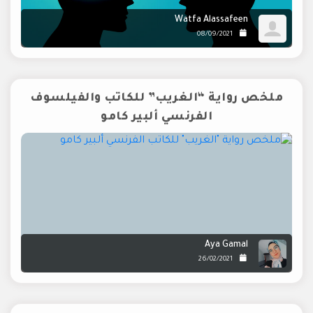
Watfa Alassafeen
08/09/2021
ملخص رواية “الغريب” للكاتب والفيلسوف
الفرنسي ألبير كامو
Aya Gamal
26/02/2021