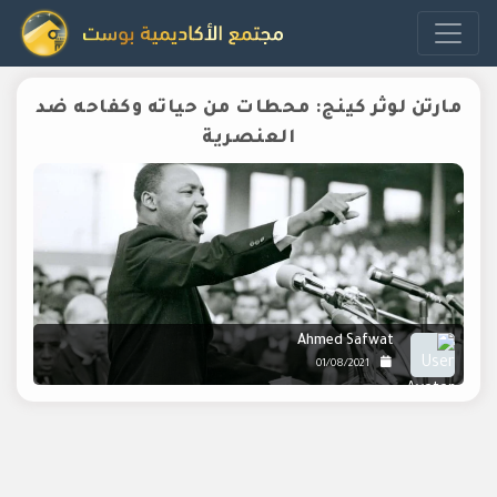
مارتن لوثر كينج: محطات من حياته وكفاحه ضد
العنصرية
Ahmed Safwat
01/08/2021