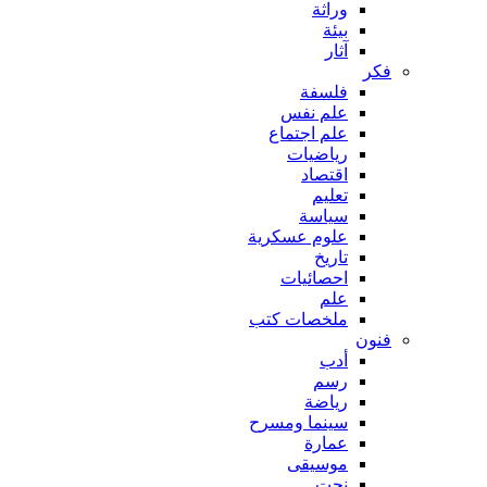
وراثة
بيئة
آثار
فكر
فلسفة
علم نفس
علم اجتماع
رياضيات
اقتصاد
تعليم
سياسة
علوم عسكرية
تاريخ
احصائيات
علم
ملخصات كتب
فنون
أدب
رسم
رياضة
سينما ومسرح
عمارة
موسيقى
نحت