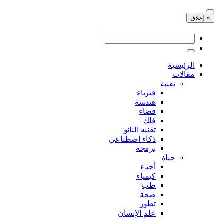
× إغلاق
الرئيسية
مقالات
تقنية
فيزياء
هندسة
فضاء
فلك
تقنيه النانو
ذكاء اصطناعي
برمجة
حياة
أحياء
كيمياء
طب
صحة
تطور
علم الإنسان