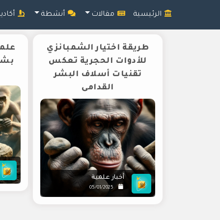
الرئيسية
مقالات
أنشطة
أكادي
طريقة اختيار الشمبانزي
علم
للأدوات الحجرية تعكس
بشر
تقنيات أسلاف البشر
القدامى
أخبار علمية
05/01/2025