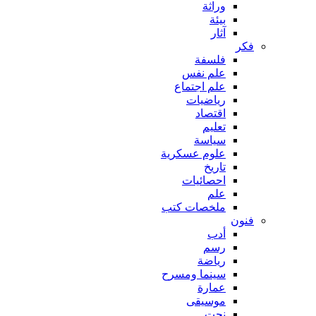
وراثة
بيئة
آثار
فكر
فلسفة
علم نفس
علم اجتماع
رياضيات
اقتصاد
تعليم
سياسة
علوم عسكرية
تاريخ
احصائيات
علم
ملخصات كتب
فنون
أدب
رسم
رياضة
سينما ومسرح
عمارة
موسيقى
نحت