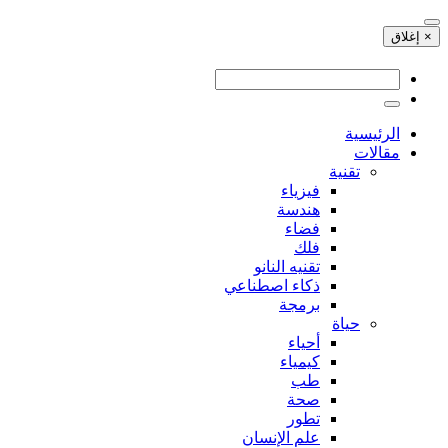
× إغلاق
الرئيسية
مقالات
تقنية
فيزياء
هندسة
فضاء
فلك
تقنيه النانو
ذكاء اصطناعي
برمجة
حياة
أحياء
كيمياء
طب
صحة
تطور
علم الإنسان