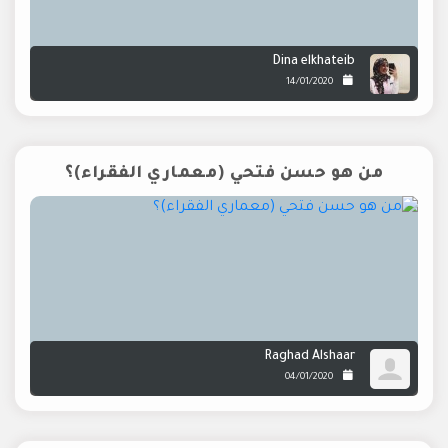
Dina elkhateib
14/01/2020
من هو حسن فتحي (معماري الفقراء)؟
Raghad Alshaar
04/01/2020