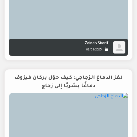
Zeinab Sherif
03/03/2025
لغز الدماغ الزجاجي: كيف حوّل بركان فيزوف
دماغًا بشريًا إلى زجاج