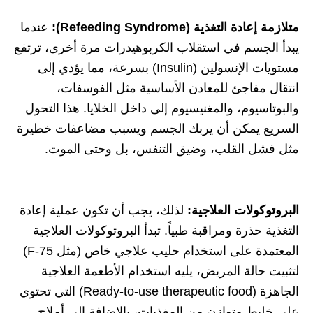
متلازمة إعادة التغذية (Refeeding Syndrome):
عندما
يبدأ الجسم في استقلاب الكربوهيدرات مرة أخرى، ترتفع
مستويات الإنسولين (Insulin) بسرعة، مما يؤدي إلى
انتقال مفاجئ للمعادن الأساسية مثل الفوسفات،
والبوتاسيوم، والمغنيسيوم إلى داخل الخلايا. هذا التحول
السريع يمكن أن يربك الجسم ويسبب مضاعفات خطيرة
مثل فشل القلب، وضيق التنفس، بل وحتى الموت.
البروتوكولات العلاجية:
لذلك، يجب أن تكون عملية إعادة
التغذية حذرة ومراقبة طبياً. تبدأ البروتوكولات العلاجية
المعتمدة على استخدام حليب علاجي خاص (مثل F-75)
لتثبيت حالة المريض، يليه استخدام الأطعمة العلاجية
الجاهزة (Ready-to-use therapeutic food) التي تحتوي
على خليط متوازن من المغذيات، بالإضافة إلى أملاح