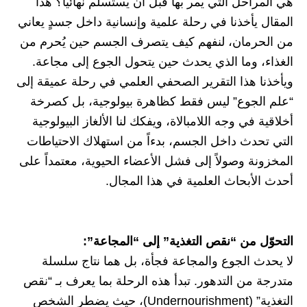
هي المراحل التي يمر بها قبل أن يستسلم نهائياً؟ هذا
المقال يأخذنا في رحلة علمية وإنسانية داخل جسدٍ يعاني
من الحرمان، لنفهم كيف يتصرف الجسم حين يُحرم من
الغذاء، وما الذي يحدث حين يتحول الجوع إلى مجاعة.
ويأخذنا هذا التقرير الصحفي العلمي في رحلة عميقة إلى
“علم الجوع” ليس فقط كظاهرة بيولوجية، بل كصرخة
أخلاقية في وجه اللامبالاة، ويفكك لنا الألغاز البيولوجية
التي تحدث داخل الجسم، بدءاً من استهلاك الاحتياطات
المخزونة وصولاً إلى فشل الأعضاء الحيوية، معتمداً على
أحدث الأبحاث العلمية في هذا المجال.
التحوّل من “نقص التغذية” إلى “المجاعة”:
لا يحدث الجوع والمجاعة فجأة، بل هما نتاج سلسلة
متدرجة من التدهور. تبدأ هذه الرحلة بما يعرف بـ “نقص
التغذية” (Undernourishment)، حيث يضطر الشخص