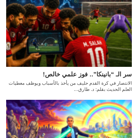
سر الـ “بانينكا”.. فوز علمي خالص!
الانتصار في كرة القدم حليف من يأخذ بالأسباب ويوظف معطيات
العلم الحديث بقلم: د. طارق…