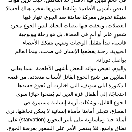
البعض بأشهى الأطعمة وتُلتقط صورها بفخر، هناك أجسادٌ
منهكة تخوض معركةً صامتة ضد الجوع، تنهار فيها
العضلات، وتخفت فيها نبضات الحياة. ليس الجوع مجرد
شعورٍ عابر أو ألمٍ في المعدة، بل هو رحلة بيولوجية
قاسية، تبدأ بتقليل الوجبات وتنتهي بتفكك الأعضاء
الحيوية، رحلة يقطعها الإنسان في صمت، بينما العالم
يواصل دورانه.
واليوم، تفيض موائد البعض بأشهى الأطعمة، بينما يعاني
الملايين من شبح الجوع القاتل لأسباب متعددة. من قصة
الدكتورة ليلى سويف، التي اختارت أن تُجوع جسدها
احتجاجًا، إلى أطفال غزة الذين لم يُمنحوا خيارًا سوى
الجوع القاتل، وشكلت أزمة إنسانية مستمرة في
القطاع، تتجلى أمامنا مأساة إنسانية لا يمكن تجاهلها. نري
أمثلة حية ومأساوية على تأثير التجويع (starvation) على
نطاق واسع. فلا يقتصر الأمر على الشعور بقرصة الجوع،