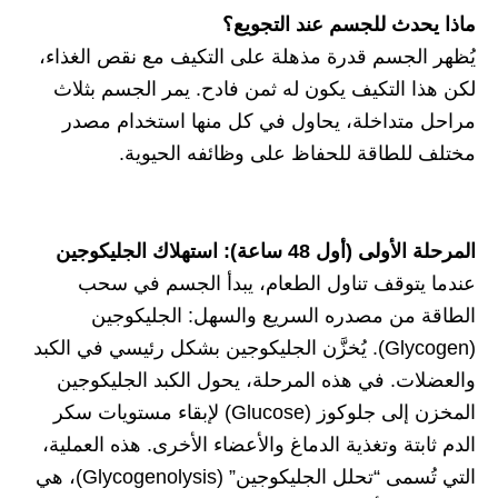
ماذا يحدث للجسم عند التجويع؟
يُظهر الجسم قدرة مذهلة على التكيف مع نقص الغذاء،
لكن هذا التكيف يكون له ثمن فادح. يمر الجسم بثلاث
مراحل متداخلة، يحاول في كل منها استخدام مصدر
مختلف للطاقة للحفاظ على وظائفه الحيوية.
المرحلة الأولى (أول 48 ساعة): استهلاك الجليكوجين
عندما يتوقف تناول الطعام، يبدأ الجسم في سحب
الطاقة من مصدره السريع والسهل: الجليكوجين
(Glycogen). يُخزَّن الجليكوجين بشكل رئيسي في الكبد
والعضلات. في هذه المرحلة، يحول الكبد الجليكوجين
المخزن إلى جلوكوز (Glucose) لإبقاء مستويات سكر
الدم ثابتة وتغذية الدماغ والأعضاء الأخرى. هذه العملية،
التي تُسمى “تحلل الجليكوجين” (Glycogenolysis)، هي