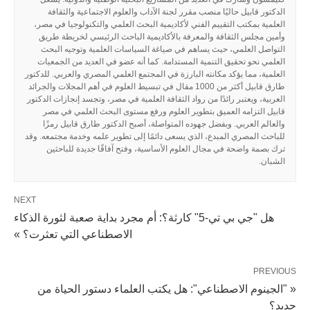
الدكتور قابيل حاليًا منصب مقرر لجنة الآداب والعلوم الاجتماعية والثقافة
العلمية بمكتب التقييم الفني لأكاديمية البحث العلمي والتكنولوجيا في مصر،
وأمين مجلس الثقافة والمعرفة بالأكاديمية الباحث الرئيسي لخريطة طريق
التواصل العلمي، حيث يساهم في صياغة السياسات العلمية وتوجيه البحث
العلمي نحو تحقيق التنمية المستدامة. كما أنه عضو في العديد من الجمعيات
العلمية، مما يؤكد مكانته البارزة في المجتمع العلمي المصري والعربي. للدكتور
طارق قابيل أكثر من 1000 مقال في تبسيط العلوم في أهم المجلات والجرائد
العربية، ويعتبر رائدًا من رواد الثقافة العلمية في مصر، وتجسد إنجازات الدكتور
قابيل التزامه العميق بتطوير العلوم ورفع مستوى البحث العلمي في مصر
والعالم العربي. وبفضل جهوده المتواصلة، أصبح الدكتور طارق قابيل رمزًا
للباحث المصري المبدع، الذي يسعى دائمًا إلى تطوير علمه وخدمة مجتمعه. وقد
ترك بصمة واضحة في مجال العلوم الأساسية، وفتح آفاقًا جديدة للباحثين
الشبان.
NEXT
هل "جي بي تي-5" كارثة؟: أم مجرد بداية صعبة لثورة الذكاء
الاصطناعي التي تعثرت؟ »
PREVIOUS
« "الجينوم الاصطناعي": هل يكتب العلماء دستور الحياة من
جديد؟