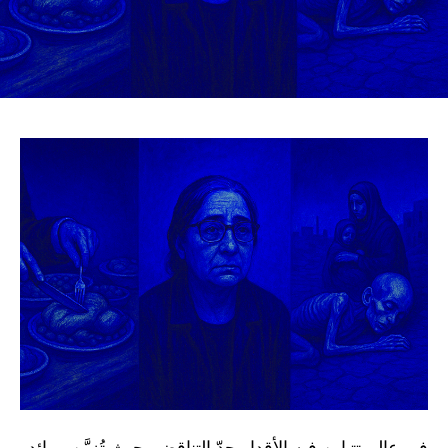
في عالمٍ تتباين فيه الأقدار حدّ التناقض، حيث تُزيَّن موائد