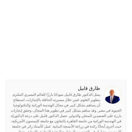
طارق قابيل
يمثل الدكتور طارق قابيل نموذجًا بارزًا للعالم المصري الملتزم
بتطوير العلوم. فمن خلال مسيرته الحافلة بالإنجازات، استطاع
أن يساهم بشكل كبير في مجال الهندسة الوراثية والتكنولوجيا
الحيوية في مصر. وقد ساهم بشكل كبير في تطوير هذا المجال، وحقق إنجازات
بارزة على الصعيدين المحلي والدولي. حصل الدكتور قابيل على درجة الدكتوراه
في الهندسة الوراثية من جامعة القاهرة بالتعاون مع جامعة كليمسون الأمريكية،
حيث أجرى أبحاثًا رائدة في زراعة الأنسجة النباتية. عمل كأستاذ زائر في جامعة
كليمسون وشارك في العديد من المشاريع البحثية الوطنية والدولية. يشغل