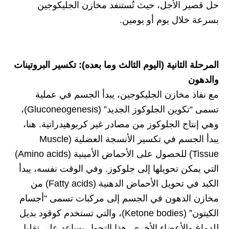
حل قصير الأجل، حيث تُستنفد مخازن الجليكوجين
بسرعة خلال يوم أو يومين.
المرحلة الثانية (اليوم الثالث وما بعده): تكسير البروتينات
والدهون
مع نفاذ مخازن الجليكوجين، يبدأ الجسم في عملية
تسمى “تكوين الجلوكوز الجديد” (Gluconeogenesis)،
وهي إنتاج الجلوكوز من مصادر غير كربوهيدراتية. هنا،
يبدأ الجسم في تكسير الأنسجة العضلية (Muscle
Tissue) للحصول على الأحماض الأمينية (Amino acids)
التي يمكن تحويلها إلى جلوكوز. وفي الوقت نفسه، يبدأ
الكبد في تحويل الأحماض الدهنية (Fatty acids) من
مخازن الدهون في الجسم إلى مركبات تسمى “أجسام
الكيتون” (Ketone bodies)، والتي تستخدم كوقود بديل
للدماغ والأعضاء الأخرى. هذا التحول يساعد على تقليل