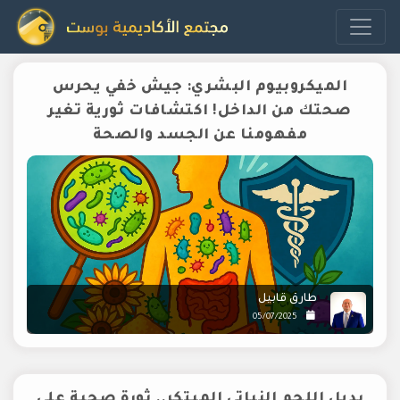
الميكروبيوم البشري: جيش خفي يحرس
صحتك من الداخل! اكتشافات ثورية تغير
مفهومنا عن الجسد والصحة
طارق قابيل
05/07/2025
بديل اللحم النباتي المبتكر.. ثورة صحية على