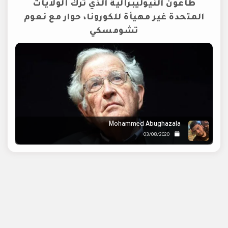
طاعون النيوليبرالية الذي ترك الولايات
المتحدة غير مهيأة للكورونا، حوار مع نعوم
تشومسكي
Mohammed Abughazala
03/08/2020