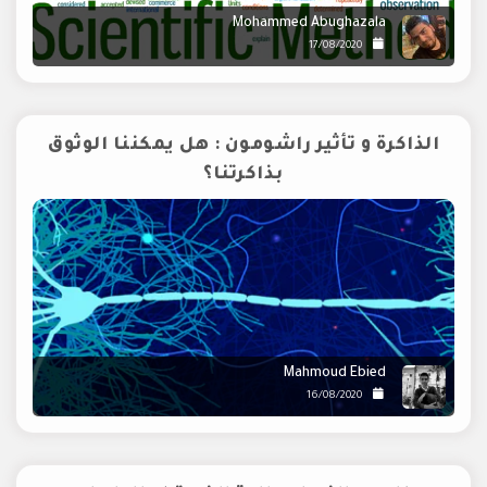
Mohammed Abughazala
17/08/2020
الذاكرة و تأثير راشومون : هل يمكننا الوثوق
بذاكرتنا؟
Mahmoud Ebied
16/08/2020