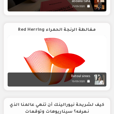
abdalla taha
21/09/2020
مغالطة الرنجة الحمراء Red Herring
Batoul sirees
19/09/2020
كيف لشريحة نيورالينك أن تنهي عالمنا الذي
نعرفه؟ سيناريوهات وتوقعات