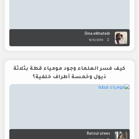
Dina elkhateib
10/12/2019
كيف فسر العلماء وجود مومياء قطة بثلاثة
ذيول وخمسة أطراف خلفية؟
Batoul sirees